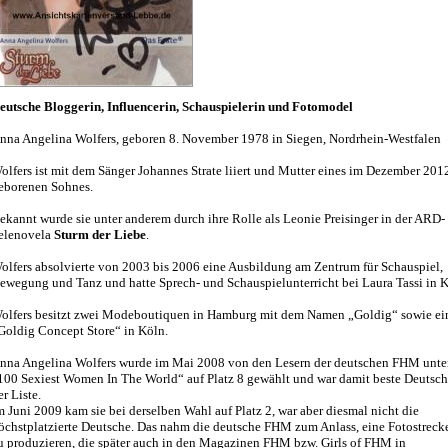
eutsche Bloggerin, Influencerin, Schauspielerin und Fotomodel
nna Angelina Wolfers, geboren 8. November 1978 in Siegen, Nordrhein-Westfalen
olfers ist mit dem Sänger Johannes Strate liiert und Mutter eines im Dezember 201
eborenen Sohnes.
ekannt wurde sie unter anderem durch ihre Rolle als Leonie Preisinger in der ARD-
elenovela
Sturm der Liebe
.
olfers absolvierte von 2003 bis 2006 eine Ausbildung am Zentrum für Schauspiel,
ewegung und Tanz und hatte Sprech- und Schauspielunterricht bei Laura Tassi in K
olfers besitzt zwei Modeboutiquen in Hamburg mit dem Namen „Goldig“ sowie ei
Goldig Concept Store“ in Köln.
nna Angelina Wolfers wurde im Mai 2008 von den Lesern der deutschen FHM unter
100 Sexiest Women In The World“ auf Platz 8 gewählt und war damit beste Deutsch
er Liste.
m Juni 2009 kam sie bei derselben Wahl auf Platz 2, war aber diesmal nicht die
öchstplatzierte Deutsche. Das nahm die deutsche FHM zum Anlass, eine Fotostrecke
u produzieren, die später auch in den Magazinen FHM bzw. Girls of FHM in