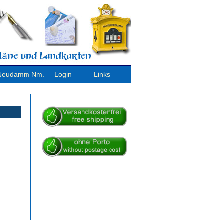
/ Neudamm Nm.
Login
Links