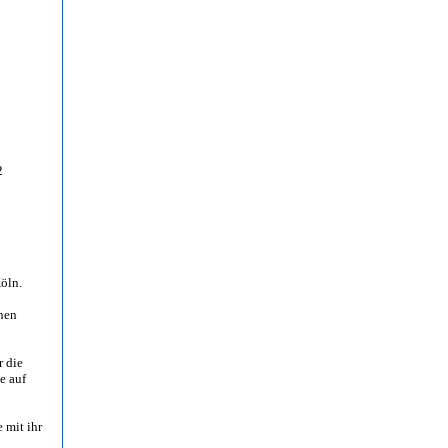
2
öln.
nen
 die
e auf
 mit ihr