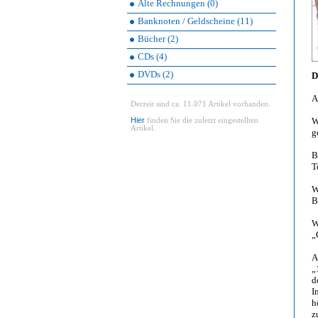
Alte Rechnungen (0)
Banknoten / Geldscheine (11)
Bücher (2)
CDs (4)
DVDs (2)
D
A
Derzeit sind ca. 11.071 Artikel vorhanden.
Hier
W
finden Sie die zuletzt eingestellten
Artikel.
g
B
T
W
B
W
„
A
„
d
I
h
z