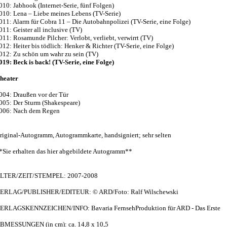
010: Jabhook (Internet-Serie, fünf Folgen)
010: Lena – Liebe meines Lebens (TV-Serie)
011: Alarm für Cobra 11 – Die Autobahnpolizei (TV-Serie, eine Folge)
011: Geister all inclusive (TV)
011: Rosamunde Pilcher: Verlobt, verliebt, verwirrt (TV)
012: Heiter bis tödlich: Henker & Richter (TV-Serie, eine Folge)
012: Zu schön um wahr zu sein (TV)
019: Beck is back! (TV-Serie, eine Folge)
heater
004: Draußen vor der Tür
005: Der Sturm (Shakespeare)
006: Nach dem Regen
riginal-Autogramm, Autogrammkarte, handsigniert; sehr selten
*Sie erhalten das hier abgebildete Autogramm**
LTER/ZEIT/STEMPEL: 2007-2008
ERLAG/PUBLISHER/EDITEUR: © ARD/Foto: Ralf Wilschewski
ERLAGSKENNZEICHEN/INFO: Bavaria FernsehProduktion für ARD - Das Erste
BMESSUNGEN (in cm): ca. 14,8 x 10,5