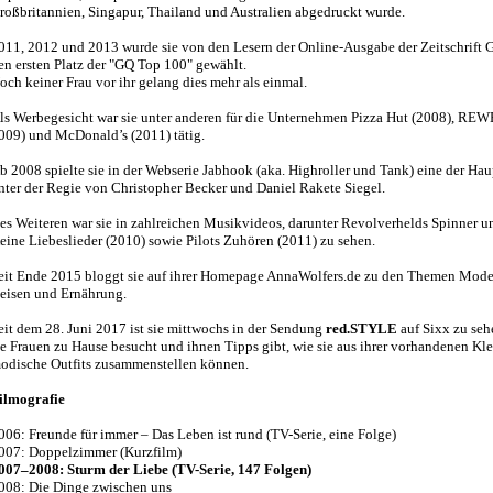
roßbritannien, Singapur, Thailand und Australien abgedruckt wurde.
011, 2012 und 2013 wurde sie von den Lesern der Online-Ausgabe der Zeitschrift 
en ersten Platz der "GQ Top 100" gewählt.
och keiner Frau vor ihr gelang dies mehr als einmal.
ls Werbegesicht war sie unter anderen für die Unternehmen Pizza Hut (2008), REW
009) und McDonald’s (2011) tätig.
b 2008 spielte sie in der Webserie Jabhook (aka. Highroller und Tank) eine der Hau
nter der Regie von Christopher Becker und Daniel Rakete Siegel.
es Weiteren war sie in zahlreichen Musikvideos, darunter Revolverhelds Spinner u
eine Liebeslieder (2010) sowie Pilots Zuhören (2011) zu sehen.
eit Ende 2015 bloggt sie auf ihrer Homepage AnnaWolfers.de zu den Themen Mode
eisen und Ernährung.
eit dem 28. Juni 2017 ist sie mittwochs in der Sendung
red.STYLE
auf Sixx zu seh
ie Frauen zu Hause besucht und ihnen Tipps gibt, wie sie aus ihrer vorhandenen Kl
odische Outfits zusammenstellen können.
ilmografie
006: Freunde für immer – Das Leben ist rund (TV-Serie, eine Folge)
007: Doppelzimmer (Kurzfilm)
007–2008: Sturm der Liebe (TV-Serie, 147 Folgen)
008: Die Dinge zwischen uns