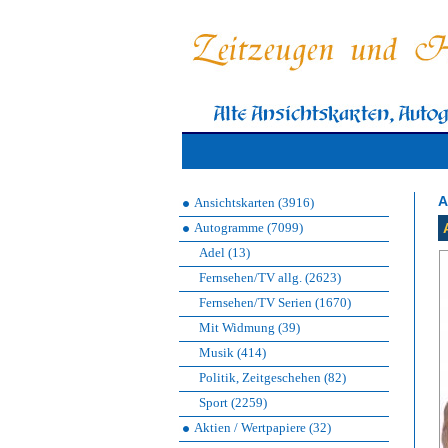
A
Ansichtskarten (3916)
Autogramme (7099)
Adel (13)
Fernsehen/TV allg. (2623)
Fernsehen/TV Serien (1670)
Mit Widmung (39)
Musik (414)
Politik, Zeitgeschehen (82)
Sport (2259)
Aktien / Wertpapiere (32)