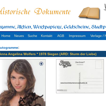
Home
Neues
Suche
Kontakt
AGB
Impressum
Verlage 
:
utogramme
Anna Angelina Wolfers * 1978 Siegen (ARD: Sturm der Liebe)