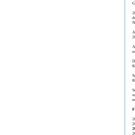
G
2
d
N
A
2
A
u
D
K
S
R
S
s
m
F
2
2
2
2