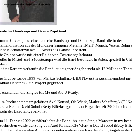
eutsche Hands-up- und Dance-Pop-Band
roove Coverage ist eine deutsche Hands-up- und Dance-Pop-Band, die in der
tammformation aus der Münchner Sängerin Melanie „Mell“ Münch, Verena Rehm 
arkus Schaffarzyk aka DJ Novus aus Landshut besteht.
ie Gruppe wurde mit einer Reihe von Coversongs bekannt.
ußer in Mittel- und Südosteuropa wird die Band besonders in Asien, speziell in Chi
ehört.
n ihrer Karriere verkaufte die Band laut eigener Angabe mehr als 13 Millionen Tontr
ie Gruppe wurde 1999 von Markus Schaffarzyk (DJ Novus) in Zusammenarbeit mit
onrad als reines Club-Projekt gegründet.
s entstanden die Singles Hit Me und Are U Ready.
um Produzententeam gehörten Axel Konrad, Ole Wierk, Markus Schaffarzyk (DJ No
erena Rehm, David Sobol (Betty Blitzkrieg) und Lou Bega, der seit 2002 bereits an
iteln der Band mitgewirkt hat.
m 11. Februar 2022 veröffentlichte die Band ihre neue Single Monsters in my head
eschrieben wurde der Song von Axel Konrad, Ole Wierk & David Sobol (Betty Blitz
obol hat neben vielen Albumtracks unter anderem auch an dem Song Angeline der