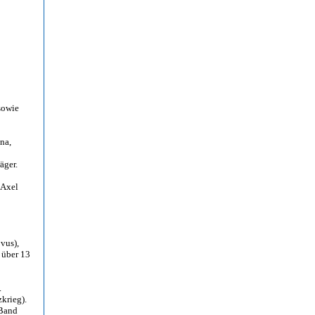
sowie
na,
äger.
 Axel
vus),
 über 13
.
krieg).
 Band