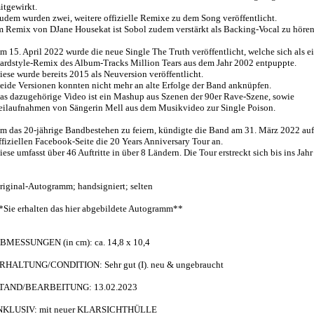
itgewirkt.
udem wurden zwei, weitere offizielle Remixe zu dem Song veröffentlicht.
m Remix von DJane Housekat ist Sobol zudem verstärkt als Backing-Vocal zu hören
m 15. April 2022 wurde die neue Single The Truth veröffentlicht, welche sich als e
ardstyle-Remix des Album-Tracks Million Tears aus dem Jahr 2002 entpuppte.
iese wurde bereits 2015 als Neuversion veröffentlicht.
eide Versionen konnten nicht mehr an alte Erfolge der Band anknüpfen.
as dazugehörige Video ist ein Mashup aus Szenen der 90er Rave-Szene, sowie
eilaufnahmen von Sängerin Mell aus dem Musikvideo zur Single Poison.
m das 20-jährige Bandbestehen zu feiern, kündigte die Band am 31. März 2022 auf 
ffiziellen Facebook-Seite die 20 Years Anniversary Tour an.
iese umfasst über 46 Auftritte in über 8 Ländern. Die Tour erstreckt sich bis ins Jah
riginal-Autogramm; handsigniert; selten
*Sie erhalten das hier abgebildete Autogramm**
BMESSUNGEN (in cm): ca. 14,8 x 10,4
RHALTUNG/CONDITION: Sehr gut (I). neu & ungebraucht
TAND/BEARBEITUNG: 13.02.2023
NKLUSIV: mit neuer KLARSICHTHÜLLE