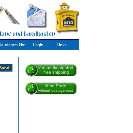
/ Neudamm Nm.
Login
Links
-Band