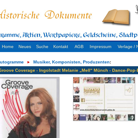
Home
Neues
Suche
Kontakt
AGB
Impressum
Verlage 
utogramme
Musiker, Komponisten, Produzenten
:
Groove Coverage - Ingolstadt Melanie „Mell“ Münch - Dance-Pop