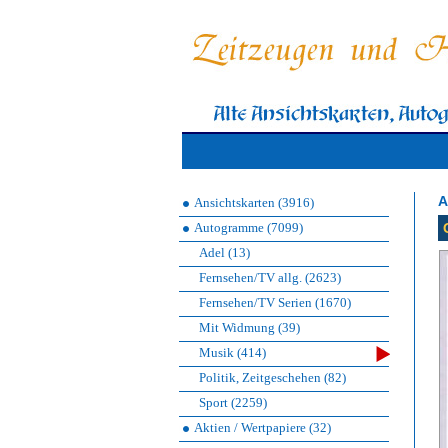
A
Ansichtskarten (3916)
Autogramme (7099)
Adel (13)
Fernsehen/TV allg. (2623)
Fernsehen/TV Serien (1670)
Mit Widmung (39)
Musik (414)
Politik, Zeitgeschehen (82)
Sport (2259)
Aktien / Wertpapiere (32)