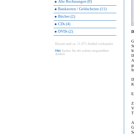
Alte Rechnungen (0)
Banknoten / Geldscheine (11)
Bücher (2)
CDs (4)
DVDs (2)
D
G
Derzeit sind ca. 11.071 Artikel vorhanden.
S
M
Hier
finden Sie die zuletzt eingestellten
Artikel.
D
A
g
I
D
K
E
Z
V
T
A
G
S