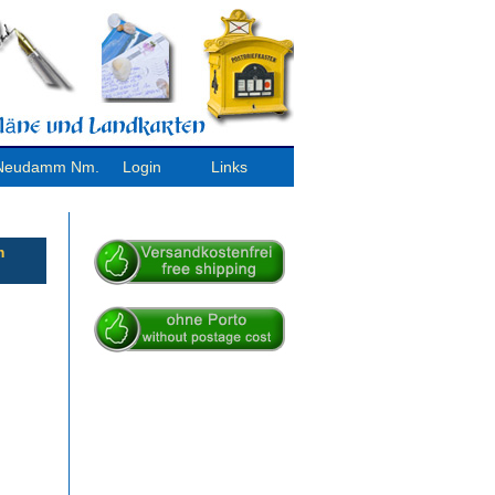
/ Neudamm Nm.
Login
Links
m