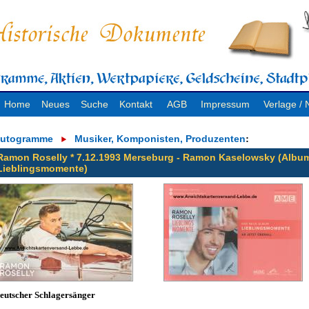
Home
Neues
Suche
Kontakt
AGB
Impressum
Verlage 
utogramme
Musiker, Komponisten, Produzenten
:
Ramon Roselly * 7.12.1993 Merseburg - Ramon Kaselowsky (Albu
Lieblingsmomente)
eutscher Schlagersänger