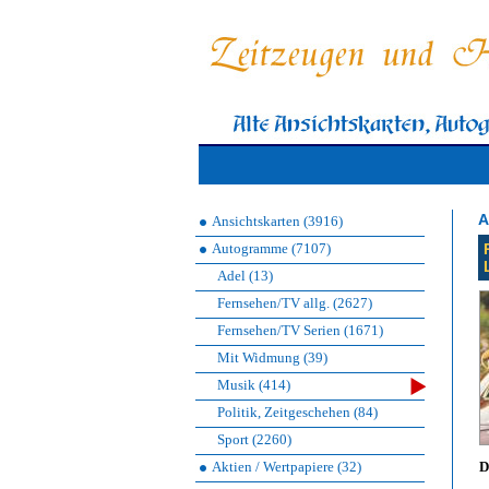
A
Ansichtskarten (3916)
Autogramme (7107)
Adel (13)
Fernsehen/TV allg. (2627)
Fernsehen/TV Serien (1671)
Mit Widmung (39)
Musik (414)
Politik, Zeitgeschehen (84)
Sport (2260)
Aktien / Wertpapiere (32)
D