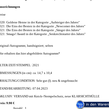
uszeichnungen
reise
020: Goldene Henne in der Kategorie „Aufsteiger des Jahres“
021: Die Eins der Besten in der Kategorie „Newcomer des Jahres“
021: Die Eins der Besten in der Kategorie „Sänger des Jahres“
021: Smago! Award in der Kategorie „Senkrechtstarter des Jahres“
riginal-Autogramm; handsigniert; selten
Sie erhalten das hier abgebildete Autogramm*
LTER/ZEIT/STEMPEL: 2021
BMESSUNGEN (in cm): ca. 14,7 x 10,4
RHALTUNG/CONDITION: Sehr gut (I). neu & ungebraucht
TAND/BEARBEITUNG: 07.04.2023
NKLUSIV: VERSAND mit Knick-/Stempelschutz, neue KLARSICHTHÜLLE
reis: 9.90 €
Anzahl:
1