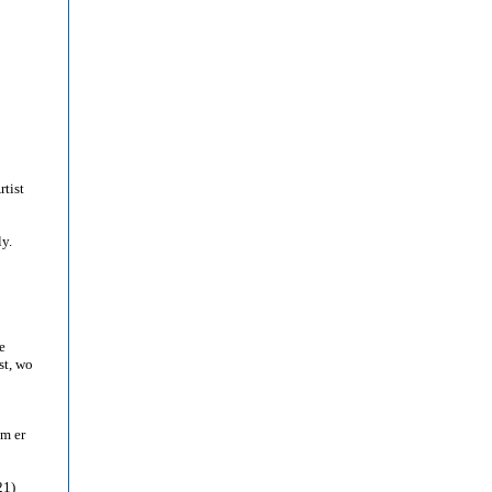
tist
y.
e
st, wo
em er
21)