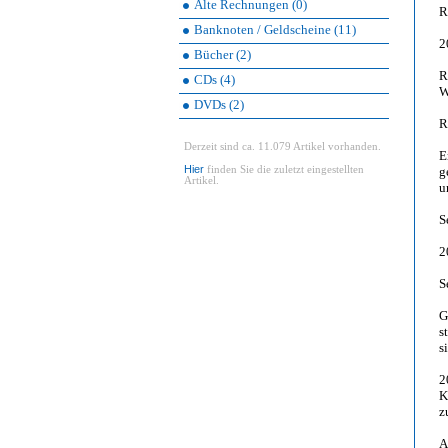
Alte Rechnungen (0)
R
Banknoten / Geldscheine (11)
2
Bücher (2)
R
CDs (4)
W
DVDs (2)
R
Derzeit sind ca. 11.079 Artikel vorhanden.
E
Hier
finden Sie die zuletzt eingestellten
g
Artikel.
u
S
2
S
G
s
s
2
K
z
A