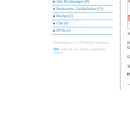
Alte Rechnungen (0)
Banknoten / Geldscheine (11)
Bücher (2)
CDs (4)
DVDs (2)
A
F
Derzeit sind ca. 11.079 Artikel vorhanden.
G
Hier
finden Sie die zuletzt eingestellten
Artikel.
G
S
P