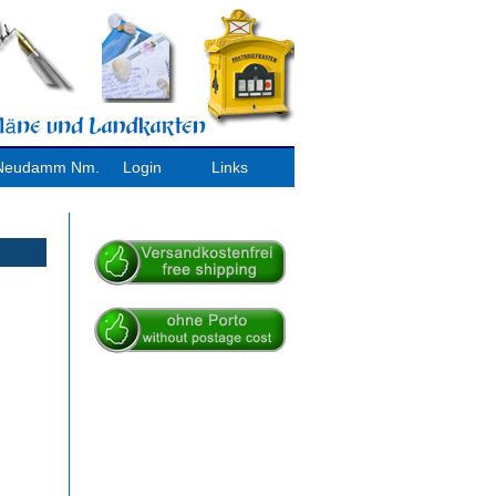
/ Neudamm Nm.
Login
Links