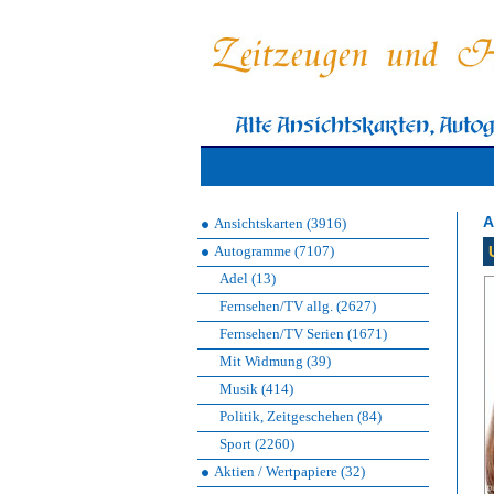
A
Ansichtskarten (3916)
Autogramme (7107)
Adel (13)
Fernsehen/TV allg. (2627)
Fernsehen/TV Serien (1671)
Mit Widmung (39)
Musik (414)
Politik, Zeitgeschehen (84)
Sport (2260)
Aktien / Wertpapiere (32)