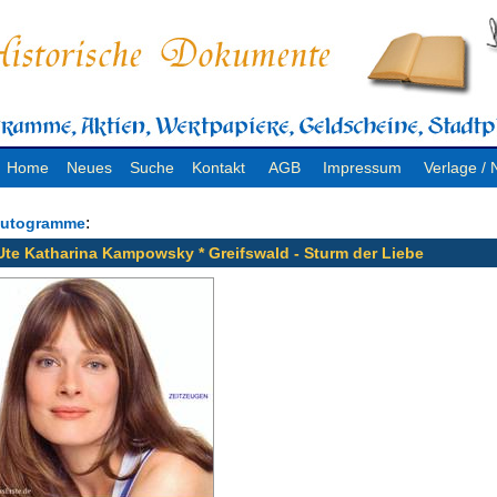
Home
Neues
Suche
Kontakt
AGB
Impressum
Verlage 
:
utogramme
Ute Katharina Kampowsky * Greifswald - Sturm der Liebe