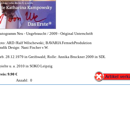
utogramm Neu - Ungebraucht / 2009 - Original Unterschrift
oto: ARD /Ralf Wilschewski; BAVARIA FernsehProduktion
rafik Design: Nani Fischer v.W.
eb. 28.12.1979 in Greifswald; Rolle: Annika Bruckner 2009 in SDL
pielte u. a. 2010 in SOKO Leipzig
reis: 9.90 €
Anzahl:
0