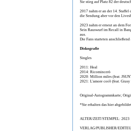
Sie stieg auf Platz 82 der deutsc
2017 nahm er an der 14. Staffel
die Sendung aber vor den Lives
2023 nahm er erneut an dem Forma
Sein Rauswurf im Recall in Ban
aus.
Die Fans starteten anschließend 
Diskografie
Singles
2011: Heal
2014: Ricomincerò
2020: Million miles (feat. JSU
2021: L'amore cos'è (feat. Giusy 
Original-Autogrammkarte; Origin
*Sie erhalten das hier abgebil
ALTER/ZEIT/STEMPEL: 2023
VERLAG/PUBLISHER/EDITEUR: 