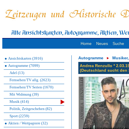
Home
Neues
Suche
Autogramme
Musiker
Ansichtskarten (3916)
Autogramme (7099)
Andrea Renzullo * 2.03.
(Deutschland sucht den 
Adel (13)
Fernsehen/TV allg. (2623)
Fernsehen/TV Serien (1670)
Mit Widmung (39)
Musik (414)
Politik, Zeitgeschehen (82)
Sport (2259)
Aktien / Wertpapiere (32)