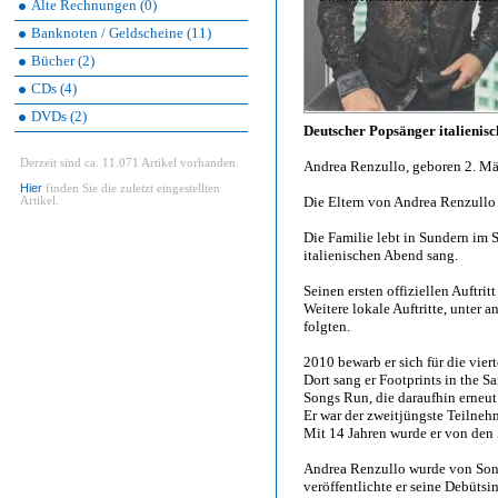
Alte Rechnungen (0)
Banknoten / Geldscheine (11)
Bücher (2)
CDs (4)
DVDs (2)
Deutscher Popsänger italieni
Derzeit sind ca. 11.071 Artikel vorhanden.
Andrea Renzullo, geboren 2. M
Hier
finden Sie die zuletzt eingestellten
Die Eltern von Andrea Renzullo
Artikel.
Die Familie lebt in Sundern im S
italienischen Abend sang.
Seinen ersten offiziellen Auftritt
Weitere lokale Auftritte, unter 
folgten.
2010 bewarb er sich für die vier
Dort sang er Footprints in the 
Songs Run, die daraufhin erneut 
Er war der zweitjüngste Teilnehm
Mit 14 Jahren wurde er von den Z
Andrea Renzullo wurde von Son
veröffentlichte er seine Debütsi