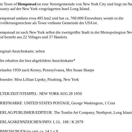
ie Town of
Hempstead
ist eine Vorortgemeinde von New York City und liegt im N
ounty auf der New York vorgelagerten Insel Long Island.
empstead umfasst etwa 495 km2 und hat ca. 760.000 Einwohner, womit es die
evölkerungsreichste als Town verfasste Gemeinde der USA ist.
empstead ist nach New York selbst die zweitgrößte Stadt in der Metropolregion N
nd besteht aus 22 Villages und 37 Hamlets.
riginal-Ansichtskarte; selten
Sie erhalten die hier abgebildete Ansichtskarte*
elaufen 1950 nach Kersey, Pennsylvania, Mrs Susan Sharpe
bsender: Miss Lillian Lipsky, Flushing, New York
LTER/ZEIT/STEMPEL: NEW YORK AUG 28 1950
RIEFMARKE: UNITED STATES POSTAGE, George Washington, 1 Cent
ERLAG/PUBLISHER/EDITEUR: The Tomlin Art Company, Northport, Long Island,
ERLAGSKENNZEICHEN/INFO: L.I.L. 108 / K 2979
BMESSUNGEN (in cm): ca. 14,1 x 9