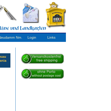
/ Neudamm Nm.
Login
Links
ssau
ania