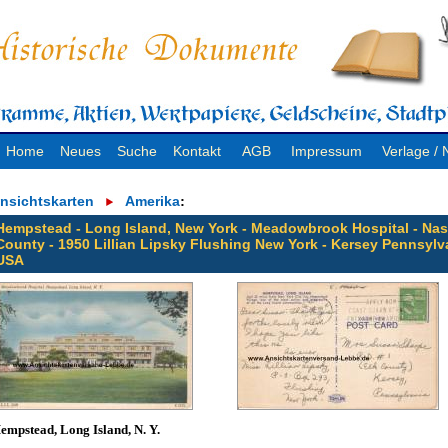
Home
Neues
Suche
Kontakt
AGB
Impressum
Verlage 
nsichtskarten
Amerika
:
Hempstead - Long Island, New York - Meadowbrook Hospital - Na
County - 1950 Lillian Lipsky Flushing New York - Kersey Pennsylv
USA
empstead, Long Island, N. Y.