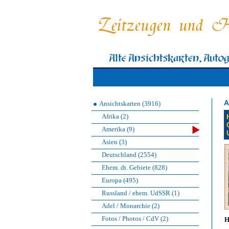
A
Ansichtskarten (3916)
Afrika (2)
Amerika (9)
Asien (3)
Deutschland (2554)
Ehem. dt. Gebiete (828)
Europa (495)
Russland / ehem. UdSSR (1)
Adel / Monarchie (2)
Fotos / Photos / CdV (2)
H