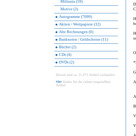
Militaria (19)
D
Motive (3)
C
Autogramme (7099)
H
b
Aktien / Wertpapiere (32)
Alte Rechnungen (0)
H
u
Banknoten / Geldscheine (11)
Bücher (2)
O
CDs (4)
DVDs (2)
*
G
Derzeit sind ca. 11.071 Artikel vorhanden.
A
Hier
finden Sie die zuletzt eingestellten
Artikel.
A
B
V
V
A