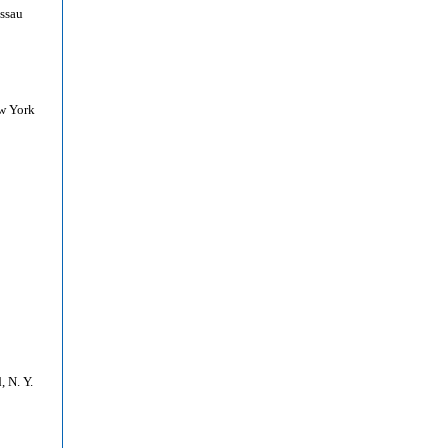
assau
ew York
 N. Y.