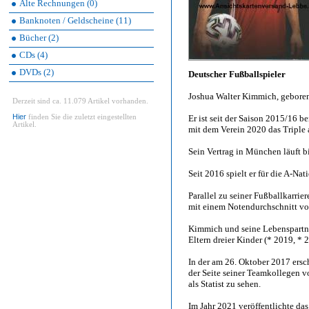
Alte Rechnungen (0)
Banknoten / Geldscheine (11)
Bücher (2)
CDs (4)
DVDs (2)
Deutscher Fußballspieler
Joshua Walter Kimmich, geboren
Derzeit sind ca. 11.079 Artikel vorhanden.
Hier
finden Sie die zuletzt eingestellten
Er ist seit der Saison 2015/16 
Artikel.
mit dem Verein 2020 das Triple
Sein Vertrag in München läuft b
Seit 2016 spielt er für die A-N
Parallel zu seiner Fußballkarrie
mit einem Notendurchschnitt vo
Kimmich und seine Lebenspartne
Eltern dreier Kinder (* 2019, *
In der am 26. Oktober 2017 er
der Seite seiner Teamkollegen
als Statist zu sehen.
Im Jahr 2021 veröffentlichte da