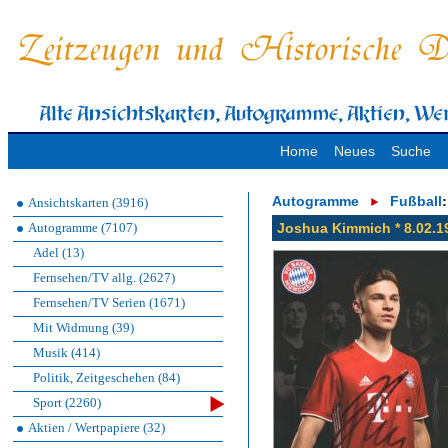
Home
Neues
Suche
Autogramme
Fußball
:
Ansichtskarten (3916)
Autogramme (7107)
Joshua Kimmich * 8.02.1
Adel (13)
Fernsehen/TV allg. (2627)
Fernsehen/TV Serien (1671)
Mit Widmung (39)
Musik (414)
Politik, Zeitgeschehen (84)
Sport (2260)
Aktien / Wertpapiere (32)