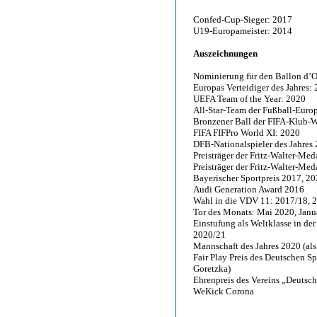
Confed-Cup-Sieger: 2017
U19-Europameister: 2014
Auszeichnungen
Nominierung für den Ballon d’Or
Europas Verteidiger des Jahres:
UEFA Team of the Year: 2020
All-Star-Team der Fußball-Euro
Bronzener Ball der FIFA-Klub-W
FIFA FIFPro World XI: 2020
DFB-Nationalspieler des Jahres
Preisträger der Fritz-Walter-Me
Preisträger der Fritz-Walter-Me
Bayerischer Sportpreis 2017, 2
Audi Generation Award 2016
Wahl in die VDV 11: 2017/18, 
Tor des Monats: Mai 2020, Janu
Einstufung als Weltklasse in de
2020/21
Mannschaft des Jahres 2020 (al
Fair Play Preis des Deutschen 
Goretzka)
Ehrenpreis des Vereins „Deutsch
WeKick Corona