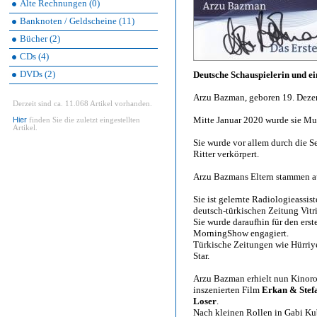
Alte Rechnungen (0)
Banknoten / Geldscheine (11)
Bücher (2)
CDs (4)
DVDs (2)
Deutsche Schauspielerin und e
Arzu Bazman, geboren 19. Deze
Derzeit sind ca. 11.068 Artikel vorhanden.
Mitte Januar 2020 wurde sie Mut
Hier
finden Sie die zuletzt eingestellten
Artikel.
Sie wurde vor allem durch die S
Ritter verkörpert.
Arzu Bazmans Eltern stammen au
Sie ist gelernte Radiologieassis
deutsch-türkischen Zeitung Vitr
Sie wurde daraufhin für den erst
MorningShow engagiert.
Türkische Zeitungen wie Hürriyet
Star.
Arzu Bazman erhielt nun Kinoro
inszenierten Film
Erkan & Stef
Loser
.
Nach kleinen Rollen in Gabi K