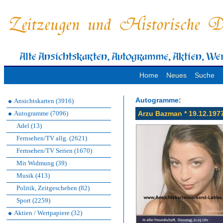
Home
Neues
Suche
:
Autogramme
Ansichtskarten (3916)
Autogramme (7096)
Arzu Bazman * 19.12.1977
Adel (13)
Fernsehen/TV allg. (2621)
Fernsehen/TV Serien (1670)
Mit Widmung (39)
Musik (413)
Politik, Zeitgeschehen (82)
Sport (2259)
Aktien / Wertpapiere (32)