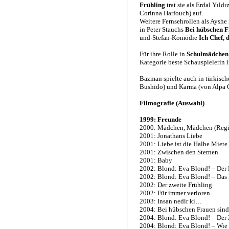
Frühling
trat sie als Erdal Yıld
Corinna Harfouch) auf.
Weitere Fernsehrollen als Ayshe
in Peter Stauchs
Bei hübschen Fr
und-Stefan-Komödie
Ich Chef, 
Für ihre Rolle in
Schulmädchen
Kategorie beste Schauspielerin 
Bazman spielte auch in türkisc
Bushido) und Karma (von Alpa 
Filmografie (Auswahl)
1999: Freunde
2000: Mädchen, Mädchen (Regie
2001: Jonathans Liebe
2001: Liebe ist die Halbe Miete
2001: Zwischen den Sternen
2001: Baby
2002: Blond: Eva Blond! – Der M
2002: Blond: Eva Blond! – Das
2002: Der zweite Frühling
2002: Für immer verloren
2003: Insan nedir ki…
2004: Bei hübschen Frauen sind 
2004: Blond: Eva Blond! – Der 
2004: Blond: Eva Blond! – Wie 