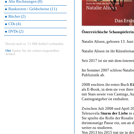
Alte Rechnungen (0)
Banknoten / Geldscheine (11)
Bücher (2)
CDs (4)
DVDs (2)
Österreichische Schauspielerin
Natalie Alison, geboren 13. Jun
Derzeit sind ca. 11.068 Artikel vorhanden.
Hier
Natalie Alison ist ihr Künstlern
finden Sie die zuletzt eingestellten
Artikel.
Seit 2017 ist sie mit dem österre
Im Sommer 2007 schloss Natalie 
Publizistik ab.
2008 erschien ihr erstes Buch
Ei
als E-Book, in dem sie von ihre
mit Stars sowie von Castings, A
Castingratgeber ist enthalten.
Zwischen Juli 2008 und April 20
Telenovela
Sturm der Liebe
in 
Sie spielte die Rolle der Rosal
dreimonatige Pause ein, um an d
weiter zu studieren.
Von 2013 bis 2015 trat sie in der