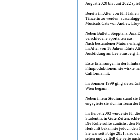
August 2020 bis Juni 2022 spiel
Bereits im Alter von fünf Jahren
Tänzerin zu werden; ausschlagg
Musicals Cats von Andrew Lloy
Neben Ballett, Stepptanz, Jazz 
verschiedene Sportarten aus.
Nach bestandener Matura erlangt
Im Alter von 18 Jahren führte Al
Ausbildung am Lee Strasberg The
Erste Erfahrungen in der Filmbr
Filmproduktionen; sie wirkte ha
California mit.
Im Sommer 1999 ging sie zurück 
Wien begann.
Neben ihrem Studium stand sie 
engagierte sie sich im Team der
Im Herbst 2003 wurde sie für di
Studentin, in
Gute Zeiten, schle
Die Rolle sollte zunächst den N
Herkunft bekam sie jedoch den 
Sie war seit Folge 2851, also d
sehen und verließ die Serie nac