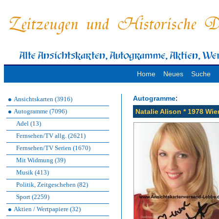
Home
Neues
Suche
:
Autogramme
Ansichtskarten (3916)
Autogramme (7096)
Natalie Alison * 1978 Wi
Adel (13)
Fernsehen/TV allg. (2621)
Fernsehen/TV Serien (1670)
Mit Widmung (39)
Musik (413)
Politik, Zeitgeschehen (82)
Sport (2259)
Aktien / Wertpapiere (32)