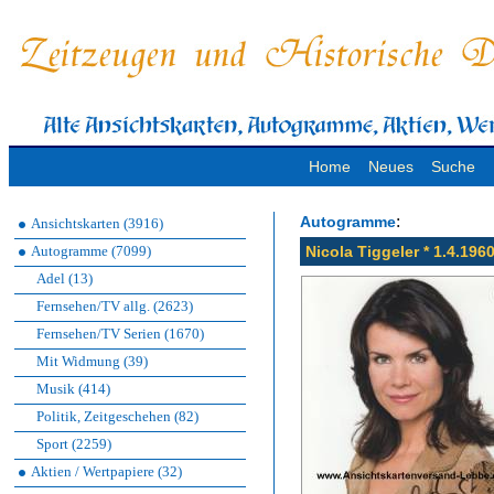
Home
Neues
Suche
:
Autogramme
Ansichtskarten (3916)
Autogramme (7099)
Nicola Tiggeler * 1.4.19
Adel (13)
Fernsehen/TV allg. (2623)
Fernsehen/TV Serien (1670)
Mit Widmung (39)
Musik (414)
Politik, Zeitgeschehen (82)
Sport (2259)
Aktien / Wertpapiere (32)