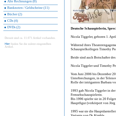
Alte Rechnungen (0)
Banknoten / Geldscheine (11)
Bücher (2)
CDs (4)
DVDs (2)
Deutsche Schauspielerin, Spre
Nicola Tiggeler, geboren 1. Apr
Derzeit sind ca. 11.071 Artikel vorhanden.
Hier
finden Sie die zuletzt eingestellten
Während ihres Theaterengagemen
Artikel.
Schauspielkollegen Timothy Peac
Beide sind auch Botschafter des
Nicola Tiggeler und Timothy P
Vom Juni 2006 bis Dezember 2013
Unterbrechungen, in der Teleno
Rolle der intriganten Barbara v
1993 gab Nicola Tiggeler in der
Fernsehschauspielerin.
Bis 1996 spielte sie in 20 Folge
Hauptfigur (verkörpert von Jörg 
1995 war sie die Hauptdarstelle
Variante von Dr. Kimble.