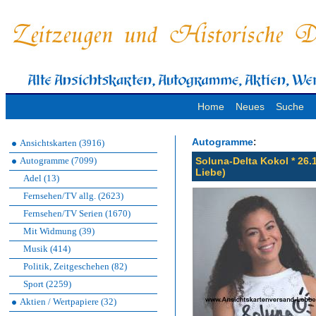
Home
Neues
Suche
:
Autogramme
Ansichtskarten (3916)
Autogramme (7099)
Soluna-Delta Kokol * 26.
Liebe)
Adel (13)
Fernsehen/TV allg. (2623)
Fernsehen/TV Serien (1670)
Mit Widmung (39)
Musik (414)
Politik, Zeitgeschehen (82)
Sport (2259)
Aktien / Wertpapiere (32)