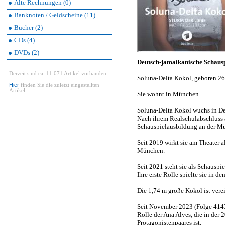
Alte Rechnungen (0)
Banknoten / Geldscheine (11)
Bücher (2)
CDs (4)
DVDs (2)
Deutsch-jamaikanische Schausp
Derzeit sind ca. 11.071 Artikel vorhanden.
Soluna-Delta Kokol, geboren 26
Hier
finden Sie die zuletzt eingestellten
Artikel.
Sie wohnt in München.
Soluna-Delta Kokol wuchs in De
Nach ihrem Realschulabschluss a
Schauspielausbildung an der M
Seit 2019 wirkt sie am Theater a
München.
Seit 2021 steht sie als Schauspi
Ihre erste Rolle spielte sie in d
Die 1,74 m große Kokol ist vere
Seit November 2023 (Folge 4143
Rolle der Ana Alves, die in der 2
Protagonistenpaares ist.