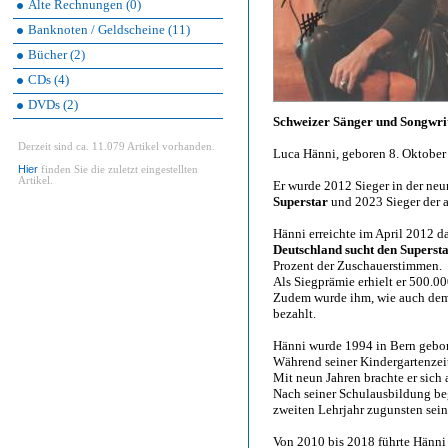
Alte Rechnungen (0)
Banknoten / Geldscheine (11)
Bücher (2)
CDs (4)
DVDs (2)
Schweizer Sänger und Songwri
Derzeit sind ca. 11.079 Artikel vorhanden.
Luca Hänni, geboren 8. Oktober
Hier
finden Sie die zuletzt eingestellten
Artikel.
Er wurde 2012 Sieger in der neu
Superstar
und 2023 Sieger der a
Hänni erreichte im April 2012 d
Deutschland sucht den Superst
Prozent der Zuschauerstimmen.
Als Siegprämie erhielt er 500.0
Zudem wurde ihm, wie auch dem 
bezahlt.
Hänni wurde 1994 in Bern gebo
Während seiner Kindergartenzeit
Mit neun Jahren brachte er sich 
Nach seiner Schulausbildung be
zweiten Lehrjahr zugunsten sein
Von 2010 bis 2018 führte Hänni 