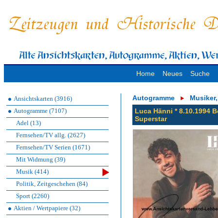
Home
Neues
Suche
Autogramme
Musiker
Ansichtskarten (3916)
Autogramme (7107)
Luca Hänni * 8.10.1994 
Superstar
Adel (13)
Fernsehen/TV allg. (2627)
Fernsehen/TV Serien (1671)
Mit Widmung (39)
Musik (414)
Politik, Zeitgeschehen (84)
Sport (2260)
Aktien / Wertpapiere (32)