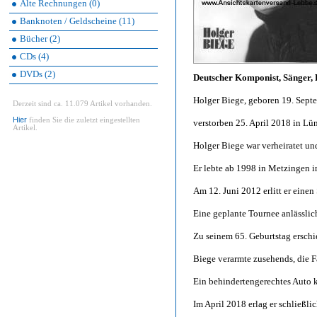
Alte Rechnungen (0)
Banknoten / Geldscheine (11)
Bücher (2)
CDs (4)
DVDs (2)
Deutscher Komponist, Sänger, 
Holger Biege, geboren 19. Sept
Derzeit sind ca. 11.079 Artikel vorhanden.
Hier
finden Sie die zuletzt eingestellten
verstorben 25. April 2018 in Lü
Artikel.
Holger Biege war verheiratet un
Er lebte ab 1998 in Metzingen
Am 12. Juni 2012 erlitt er einen
Eine geplante Tournee anlässlic
Zu seinem 65. Geburtstag ersch
Biege verarmte zusehends, die Fa
Ein behindertengerechtes Auto k
Im April 2018 erlag er schließli