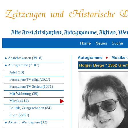
Home
Neues
Suche
Autogramme
Musiker
Ansichtskarten (3916)
Autogramme (7107)
Holger Biege * 1952 Gre
Adel (13)
Fernsehen/TV allg. (2627)
Fernsehen/TV Serien (1671)
Mit Widmung (39)
Musik (414)
Politik, Zeitgeschehen (84)
Sport (2260)
Aktien / Wertpapiere (32)