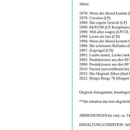
Alben
1978: Wenn der Abend kommt (
1979: Circulus (LP)
1984: Das eigene Gesicht (LP)
1990: 84/85/90 (LP, Kompilatio
1990: Will alles wagen (LP/CD,
1994: Leiser als laut (CD)
1994: Wenn der Abend kommt/Ci
1996: Die schönsten Balladen (
1997: Zugvögel (CD)
2001: Lieder atmen, Lieder tank
2003: Produktionen aus den 90’
2006: Produktionen aus den 80’
2010: Freistil (unveröffentlicht)
2015: Die Original-Alben (fünf
2022: Holger Biege 70 (Doppel
Original-Autogramm; handsignier
**Sie erhalten das hier abgebi
ABMESSUNGEN (in cm): ca. 14,
ERHALTUNG/CONDITION: Sehr gu