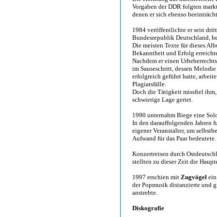
Vorgaben der DDR folgten markts
denen er sich ebenso beeinträcht
1984 veröffentlichte er sein dri
Bundesrepublik Deutschland, be
Die meisten Texte für dieses Al
Bekanntheit und Erfolg erreicht
Nachdem er einen Urheberrechts
im Sauseschritt, dessen Melodi
erfolgreich geführt hatte, arbei
Plagiatsfälle.
Doch die Tätigkeit missfiel ihm,
schwierige Lage geriet.
1990 unternahm Biege eine Sol
In den darauffolgenden Jahren f
eigener Veranstalter, um selbst
Aufwand für das Paar bedeutete.
Konzertreisen durch Ostdeutsch
stellten zu dieser Zeit die Haup
1997 erschien mit
Zugvögel
ein
der Popmusik distanzierte und 
anstrebte.
Diskografie