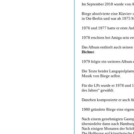
Im September 2018 wurde von An
Biege absolvierte eine Klavier-
in Ost-Berlin und war ab 1975 M
1976 und 1977 hatte er erste Auf
1978 erschien bei Amiga sein e
Das Album enthielt auch seinen 
Dichter
.
1979 folgte ein weiteres Albu
Die Texte beider Langspielplatt
Musik von Biege selbst.
Für die LPs wurde er 1978 und 1
des Jahres“ gewählt.
Daneben komponierte er auch für
1980 gründete Biege eine eigen
Nach einem genehmigten Gastspi
übersiedelte dann nach Hambur
Nach einigen Monaten der Schik
Die Hoffnung auf künstlerische F