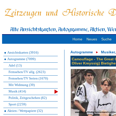
Home
Neues
Suche
Autogramme
Musiker
Ansichtskarten (3916)
Autogramme (7099)
Camouflage - The Great
Oliver Kreyssig) Bietigh
Adel (13)
Fernsehen/TV allg. (2623)
Fernsehen/TV Serien (1670)
Mit Widmung (39)
Musik (414)
Politik, Zeitgeschehen (82)
Sport (2259)
Aktien / Wertpapiere (32)