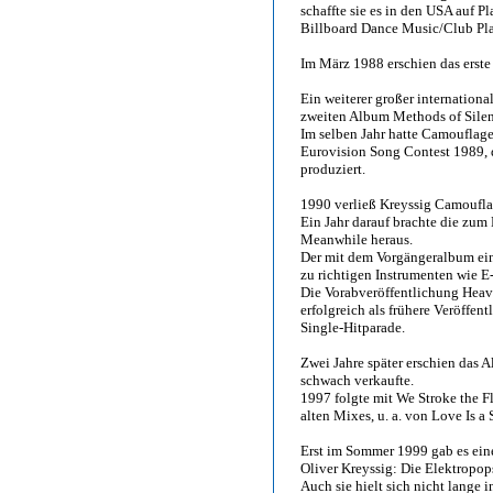
schaffte sie es in den USA auf P
Billboard Dance Music/Club Pla
Im März 1988 erschien das erste
Ein weiterer großer internation
zweiten Album Methods of Silen
Im selben Jahr hatte Camouflage
Eurovision Song Contest 1989, 
produziert.
1990 verließ Kreyssig Camoufla
Ein Jahr darauf brachte die zum
Meanwhile heraus.
Der mit dem Vorgängeralbum ein
zu richtigen Instrumenten wie E
Die Vorabveröffentlichung Heav
erfolgreich als frühere Veröffent
Single-Hitparade.
Zwei Jahre später erschien das 
schwach verkaufte.
1997 folgte mit We Stroke the F
alten Mixes, u. a. von Love Is a 
Erst im Sommer 1999 gab es eine
Oliver Kreyssig: Die Elektropop
Auch sie hielt sich nicht lange 