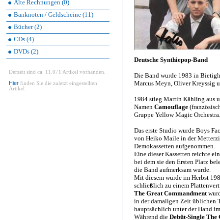
Alte Rechnungen (0)
Banknoten / Geldscheine (11)
Bücher (2)
CDs (4)
DVDs (2)
Deutsche Synthiepop-Band
Derzeit sind ca. 11.071 Artikel vorhanden.
Die Band wurde 1983 in Bietig
Marcus Meyn, Oliver Kreyssig u
Hier
finden Sie die zuletzt eingestellten
Artikel.
1984 stieg Martin Kähling aus 
Namen
Camouflage
(französisch
Gruppe Yellow Magic Orchestra
Das erste Studio wurde Boys Fac
von Heiko Maile in der Metterz
Demokassetten aufgenommen.
Eine dieser Kassetten reichte e
bei dem sie den Ersten Platz bel
die Band aufmerksam wurde.
Mit diesem wurde im Herbst 198
schließlich zu einem Plattenver
The Great Commandment
wurd
in der damaligen Zeit üblichen
hauptsächlich unter der Hand i
Während die
Debüt-Single Th