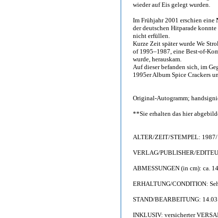
wieder auf Eis gelegt wurden.
Im Frühjahr 2001 erschien eine
der deutschen Hitparade konnte 
nicht erfüllen.
Kurze Zeit später wurde We St
of 1995–1987, eine Best-of-Kom
wurde, herauskam.
Auf dieser befanden sich, im Ge
1995er Album Spice Crackers un
Original-Autogramm; handsignie
**Sie erhalten das hier abgebi
ALTER/ZEIT/STEMPEL: 1987/
VERLAG/PUBLISHER/EDITEUR
ABMESSUNGEN (in cm): ca. 14,
ERHALTUNG/CONDITION: Sehr gu
STAND/BEARBEITUNG: 14.03
INKLUSIV: versicherter VERS