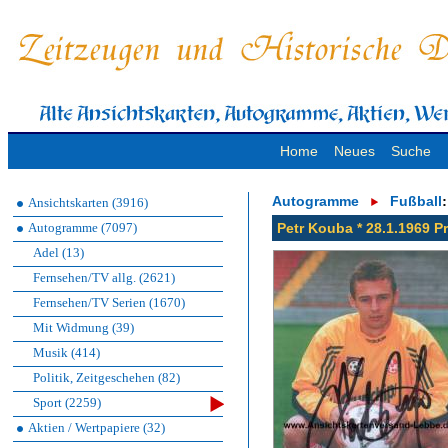
Home
Neues
Suche
Autogramme
Fußball
:
Ansichtskarten (3916)
Autogramme (7097)
Petr Kouba * 28.1.1969 Pr
Adel (13)
Fernsehen/TV allg. (2621)
Fernsehen/TV Serien (1670)
Mit Widmung (39)
Musik (414)
Politik, Zeitgeschehen (82)
Sport (2259)
Aktien / Wertpapiere (32)