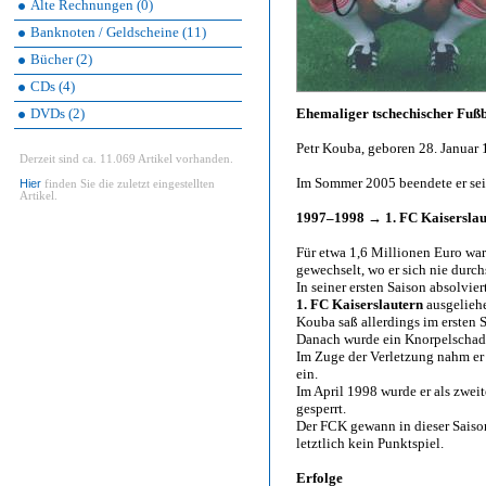
Alte Rechnungen (0)
Banknoten / Geldscheine (11)
Bücher (2)
CDs (4)
DVDs (2)
Ehemaliger tschechischer Fußb
Petr Kouba, geboren 28. Januar 
Derzeit sind ca. 11.069 Artikel vorhanden.
Im Sommer 2005 beendete er sein
Hier
finden Sie die zuletzt eingestellten
Artikel.
1997–1998 → 1. FC Kaiserslau
Für etwa 1,6 Millionen Euro w
gewechselt, wo er sich nie durc
In seiner ersten Saison absolvie
1. FC Kaiserslautern
ausgeliehe
Kouba saß allerdings im ersten S
Danach wurde ein Knorpelschaden 
Im Zuge der Verletzung nahm er 
ein.
Im April 1998 wurde er als zwei
gesperrt.
Der FCK gewann in dieser Saison
letztlich kein Punktspiel.
Erfolge