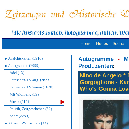
Home
Neues
Suche
Autogramme
M
Ansichtskarten (3916)
Produzenten
:
Autogramme (7099)
Adel (13)
Nino de Angelo *
Fernsehen/TV allg. (2623)
Gorgoglione - Kar
Fernsehen/TV Serien (1670)
Who’s Gonna Lov
Mit Widmung (39)
Musik (414)
Politik, Zeitgeschehen (82)
Sport (2259)
Aktien / Wertpapiere (32)