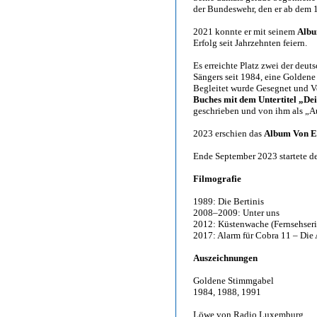
der Bundeswehr, den er ab dem 1
2021 konnte er mit seinem
Albu
Erfolg seit Jahrzehnten feiern.
Es erreichte Platz zwei der deut
Sängers seit 1984, eine Goldene 
Begleitet wurde Gesegnet und V
Buches mit dem Untertitel „Dei
geschrieben und von ihm als „A
2023 erschien das
Album Von Ew
Ende September 2023 startete d
Filmografie
1989: Die Bertinis
2008–2009: Unter uns
2012: Küstenwache (Fernsehseri
2017: Alarm für Cobra 11 – Die 
Auszeichnungen
Goldene Stimmgabel
1984, 1988, 1991
Löwe von Radio Luxemburg