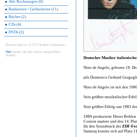
Alte Rechnungen (0)
Banknoten / Geldscheine (11)
Bücher (2)
CDs (4)
DVDs (2)
Derzeit sind ca. 11.071 Artikel vorhanden.
Hier
finden Sie die zuletzt eingestellten
Artikel.
Deutscher Musiker italienisc
Nino de Angelo, geboren 18. De
(als Domenico Gerhard Gorgogl
Nino de Angelo ist seit den 1980
Sein größter musikalischer Erf
Sein größter Erfolg war 1983 de
1989 produzierte Dieter Bohlen
Contest startete und den 14. Pla
für den Soundtrack der
ZDF-Fer
Samuraj konnte sich auf Platz 11