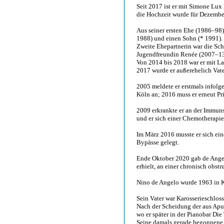
Seit 2017 ist er mit Simone Lux 
die Hochzeit wurde für Dezemb
Aus seiner ersten Ehe (1986–98)
1988) und einen Sohn (* 1991).
Zweite Ehepartnerin war die Sch
Jugendfreundin Renée (2007–13
Von 2014 bis 2018 war er mit Lar
2017 wurde er außerehelich Vate
2005 meldete er erstmals infolg
Köln an; 2016 muss er erneut P
2009 erkrankte er an der Immuns
und er sich einer Chemotherapie
Im März 2016 musste er sich ei
Bypässe gelegt.
Ende Oktober 2020 gab de Angel
erhielt, an einer chronisch obs
Nino de Angelo wurde 1963 in K
Sein Vater war Karosserieschloss
Nach der Scheidung der aus Apu
wo er später in der Pianobar Die
Seine damals gerade begonnene 