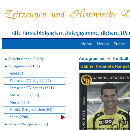
Home
Neues
Suche
Autogramme
Fußball
:
Ansichtskarten (3916)
Autogramme (7107)
Gabriel Urdaneta Rangel
Adel (13)
Fernsehen/TV allg. (2627)
Fernsehen/TV Serien (1671)
Mit Widmung (39)
Musik (414)
Politik, Zeitgeschehen (84)
Sport (2260)
Aktien / Wertpapiere (32)