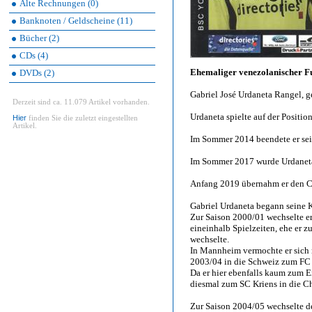
Alte Rechnungen (0)
Banknoten / Geldscheine (11)
Bücher (2)
CDs (4)
Ehemaliger venezolanischer Fu
DVDs (2)
Gabriel José Urdaneta Rangel, g
Derzeit sind ca. 11.079 Artikel vorhanden.
Urdaneta spielte auf der Position
Hier
finden Sie die zuletzt eingestellten
Artikel.
Im Sommer 2014 beendete er sei
Im Sommer 2017 wurde Urdaneta
Anfang 2019 übernahm er den Ch
Gabriel Urdaneta begann seine K
Zur Saison 2000/01 wechselte er
eineinhalb Spielzeiten, ehe er
wechselte.
In Mannheim vermochte er sich 
2003/04 in die Schweiz zum FC
Da er hier ebenfalls kaum zum E
diesmal zum SC Kriens in die C
Zur Saison 2004/05 wechselte 