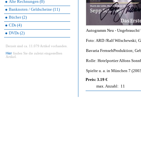
Alte Rechnungen (0)
Banknoten / Geldscheine (11)
Bücher (2)
CDs (4)
Autogramm Neu - Ungebraucht/ 2
DVDs (2)
Foto: ARD /Ralf Wilschewski; G
Derzeit sind ca. 11.079 Artikel vorhanden.
Bavaria FernsehProduktion; Ge
Hier
finden Sie die zuletzt eingestellten
Artikel.
Rolle: Hotelportier Alfons Son
Spielte u. a. in München 7 (200
Preis: 3.19 €
max. Anzahl:
11