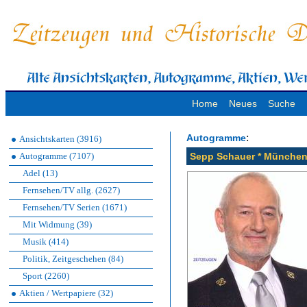
Home
Neues
Suche
:
Autogramme
Ansichtskarten (3916)
Autogramme (7107)
Sepp Schauer * München 
Adel (13)
Fernsehen/TV allg. (2627)
Fernsehen/TV Serien (1671)
Mit Widmung (39)
Musik (414)
Politik, Zeitgeschehen (84)
Sport (2260)
Aktien / Wertpapiere (32)