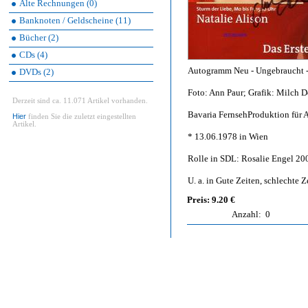
Alte Rechnungen (0)
Banknoten / Geldscheine (11)
Bücher (2)
CDs (4)
Autogramm Neu - Ungebraucht - 
DVDs (2)
Foto: Ann Paur; Grafik: Milch D
Derzeit sind ca. 11.071 Artikel vorhanden.
Bavaria FernsehProduktion für 
Hier
finden Sie die zuletzt eingestellten
Artikel.
* 13.06.1978 in Wien
Rolle in SDL: Rosalie Engel 2
U. a. in Gute Zeiten, schlechte 
Preis: 9.20 €
Anzahl:
0