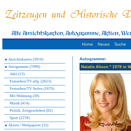
Home
Neues
Suche
:
Autogramme
Ansichtskarten (3916)
Autogramme (7099)
Natalie Alison * 1978 in 
Adel (13)
Fernsehen/TV allg. (2623)
Fernsehen/TV Serien (1670)
Mit Widmung (39)
Musik (414)
Politik, Zeitgeschehen (82)
Sport (2259)
Aktien / Wertpapiere (32)