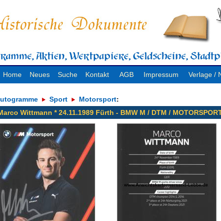
Home
Neues
Suche
Kontakt
AGB
Impressum
Verlage 
utogramme
Sport
Motorsport
:
Marco Wittmann * 24.11.1989 Fürth - BMW M / DTM / MOTORSPOR