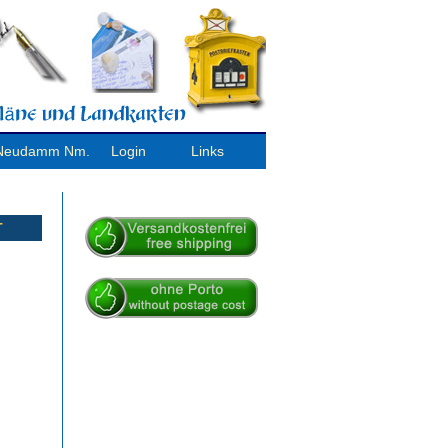
/ Neudamm Nm.
Login
Links
T