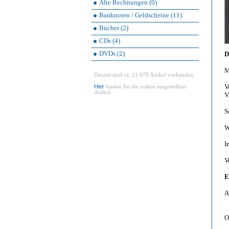
Alte Rechnungen (0)
Banknoten / Geldscheine (11)
Bücher (2)
CDs (4)
DVDs (2)
D
M
Derzeit sind ca. 11.079 Artikel vorhanden.
V
Hier
finden Sie die zuletzt eingestellten
Artikel.
V
S
W
I
V
E
A
O