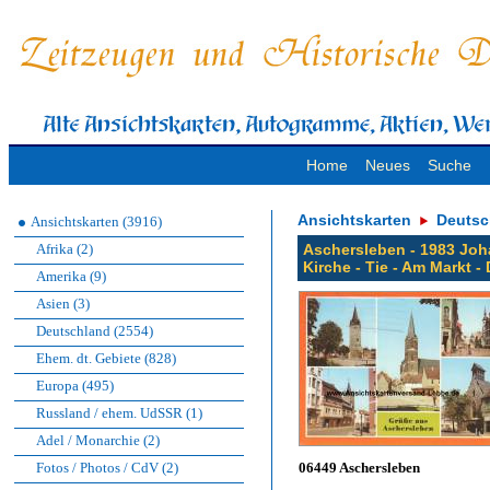
Home
Neues
Suche
Ansichtskarten
Deutsc
Ansichtskarten (3916)
Afrika (2)
Aschersleben - 1983 Joh
Kirche - Tie - Am Markt 
Amerika (9)
Asien (3)
Deutschland (2554)
Ehem. dt. Gebiete (828)
Europa (495)
Russland / ehem. UdSSR (1)
Adel / Monarchie (2)
Fotos / Photos / CdV (2)
06449 Aschersleben