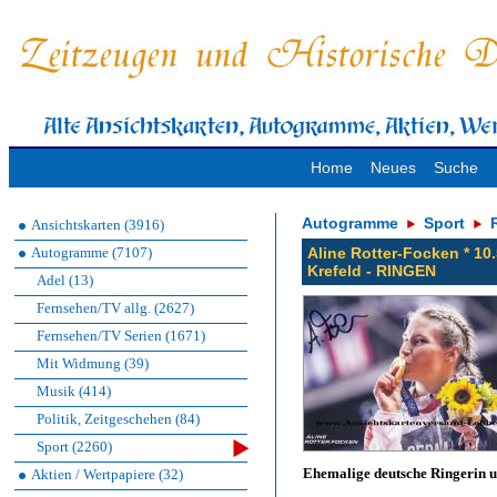
Home
Neues
Suche
Autogramme
Sport
Ansichtskarten (3916)
Autogramme (7107)
Aline Rotter-Focken * 10
Krefeld - RINGEN
Adel (13)
Fernsehen/TV allg. (2627)
Fernsehen/TV Serien (1671)
Mit Widmung (39)
Musik (414)
Politik, Zeitgeschehen (84)
Sport (2260)
Ehemalige deutsche Ringerin 
Aktien / Wertpapiere (32)