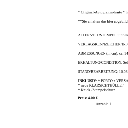
* Original-Autogramm-karte * h
**Sie erhalten das hier abgebi
ALTER/ZEIT/STEMPEL: unbeka
VERLAGSKENNZEICHEN/INFO: 
ABMESSUNGEN (in cm): ca. 14,
ERHALTUNG/CONDITION: Sehr g
STAND/BEARBEITUNG: 16.03
INKLUSIV
: * PORTO + VERS
* neue KLARSICHTHÜLLE /
* Knick-/Stempelschutz
Preis: 4.00 €
Anzahl:
1