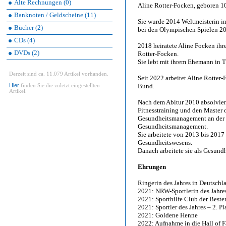
Alte Rechnungen (0)
Aline Rotter-Focken, geboren 10
Banknoten / Geldscheine (11)
Sie wurde 2014 Weltmeisterin i
Bücher (2)
bei den Olympischen Spielen 20
CDs (4)
2018 heiratete Aline Focken ihr
DVDs (2)
Rotter-Focken.
Sie lebt mit ihrem Ehemann in 
Derzeit sind ca. 11.079 Artikel vorhanden.
Seit 2022 arbeitet Aline Rotter
Hier
Bund.
finden Sie die zuletzt eingestellten
Artikel.
Nach dem Abitur 2010 absolvier
Fitnesstraining und den Master 
Gesundheitsmanagement an der 
Gesundheitsmanagement.
Sie arbeitete von 2013 bis 2017
Gesundheitswesens.
Danach arbeitete sie als Gesun
Ehrungen
Ringerin des Jahres in Deutschl
2021: NRW-Sportlerin des Jahre
2021: Sporthilfe Club der Beste
2021: Sportler des Jahres – 2. Pl
2021: Goldene Henne
2022: Aufnahme in die Hall of