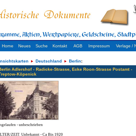
Home
Neues
Suche
Kontakt
AGB
Impressum
Verlage 
nsichtskarten
Deutschland
Berlin
:
Berlin Adlershof - Radicke-Strasse, Ecke Roon-Strasse Postamt -
Treptow-Köpenick
ngelaufen - unbeschrieben
LTER/ZEIT: Unbekannt - Ca Bis 1920