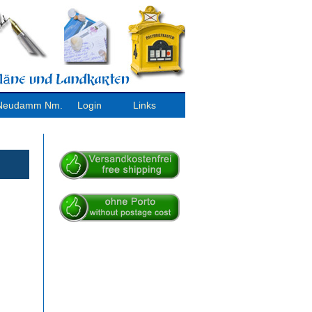
/ Neudamm Nm.
Login
Links