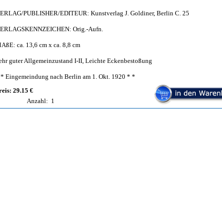
ERLAG/PUBLISHER/EDITEUR: Kunstverlag J. Goldiner, Berlin C. 25
ERLAGSKENNZEICHEN: Orig.-Aufn.
AßE: ca. 13,6 cm x ca. 8,8 cm
ehr guter Allgemeinzustand I-II, Leichte Eckenbestoßung
 * Eingemeindung nach Berlin am 1. Okt. 1920 * *
reis: 29.15 €
Anzahl:
1