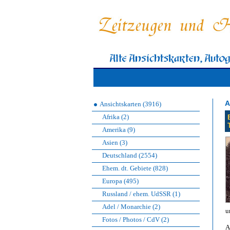
A
Ansichtskarten (3916)
Afrika (2)
Amerika (9)
Asien (3)
Deutschland (2554)
Ehem. dt. Gebiete (828)
Europa (495)
Russland / ehem. UdSSR (1)
Adel / Monarchie (2)
u
Fotos / Photos / CdV (2)
A