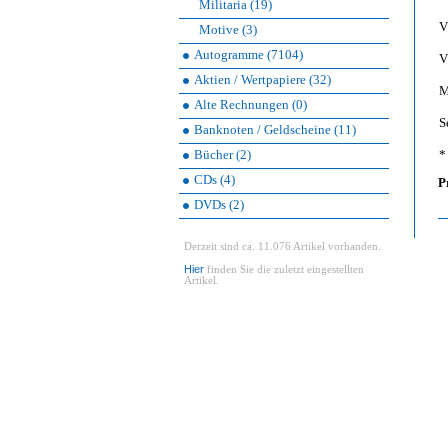
Militaria (19)
V
Motive (3)
Autogramme (7104)
V
Aktien / Wertpapiere (32)
M
Alte Rechnungen (0)
S
Banknoten / Geldscheine (11)
Bücher (2)
*
CDs (4)
P
DVDs (2)
Derzeit sind ca. 11.076 Artikel vorhanden.
Hier
finden Sie die zuletzt eingestellten
Artikel.