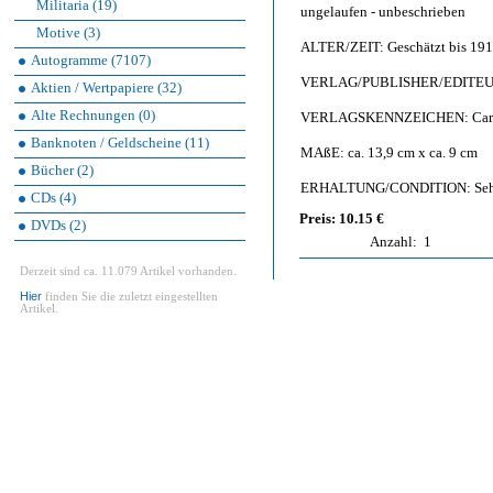
Militaria (19)
ungelaufen - unbeschrieben
Motive (3)
ALTER/ZEIT: Geschätzt bis 19
Autogramme (7107)
VERLAG/PUBLISHER/EDITEUR: J
Aktien / Wertpapiere (32)
Alte Rechnungen (0)
VERLAGSKENNZEICHEN: Carte po
Banknoten / Geldscheine (11)
MAßE: ca. 13,9 cm x ca. 9 cm
Bücher (2)
ERHALTUNG/CONDITION: Sehr g
CDs (4)
Preis: 10.15 €
DVDs (2)
Anzahl:
1
Derzeit sind ca. 11.079 Artikel vorhanden.
Hier
finden Sie die zuletzt eingestellten
Artikel.