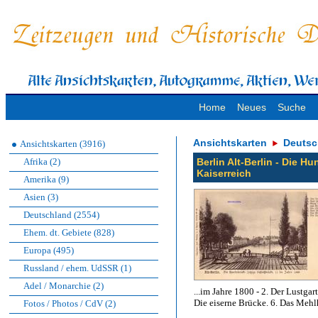
Home
Neues
Suche
Ansichtskarten
Deutsc
Ansichtskarten (3916)
Afrika (2)
Berlin Alt-Berlin - Die H
Kaiserreich
Amerika (9)
Asien (3)
Deutschland (2554)
Ehem. dt. Gebiete (828)
Europa (495)
Russland / ehem. UdSSR (1)
Adel / Monarchie (2)
...im Jahre 1800 - 2. Der Lustga
Die eiserne Brücke. 6. Das Mehl
Fotos / Photos / CdV (2)