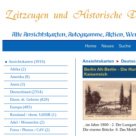
Home
Neues
Suche
Ansichtskarten
Deutsc
Ansichtskarten (3916)
Afrika (2)
Berlin Alt-Berlin - Die H
Kaiserreich
Amerika (9)
Asien (3)
Deutschland (2554)
Ehem. dt. Gebiete (828)
Europa (495)
Russland / ehem. UdSSR (1)
Adel / Monarchie (2)
...im Jahre 1800 - 2. Der Lustga
Die eiserne Brücke. 6. Das Mehl
Fotos / Photos / CdV (2)