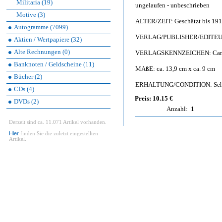
Militaria (19)
ungelaufen - unbeschrieben
Motive (3)
ALTER/ZEIT: Geschätzt bis 19
Autogramme (7099)
VERLAG/PUBLISHER/EDITEUR: J
Aktien / Wertpapiere (32)
Alte Rechnungen (0)
VERLAGSKENNZEICHEN: Carte po
Banknoten / Geldscheine (11)
MAßE: ca. 13,9 cm x ca. 9 cm
Bücher (2)
ERHALTUNG/CONDITION: Sehr g
CDs (4)
Preis: 10.15 €
DVDs (2)
Anzahl:
1
Derzeit sind ca. 11.071 Artikel vorhanden.
Hier
finden Sie die zuletzt eingestellten
Artikel.