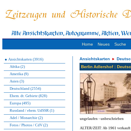
Home
Neues
Suche
Ansichtskarten
Deutsc
Ansichtskarten (3916)
Afrika (2)
Berlin Adlershof : Deuts
Amerika (9)
Asien (3)
Deutschland (2554)
Ehem. dt. Gebiete (828)
Europa (495)
Russland / ehem. UdSSR (1)
Adel / Monarchie (2)
ungelaufen - unbeschrieben
Fotos / Photos / CdV (2)
ALTER/ZEIT: Ab 1961 verkauft