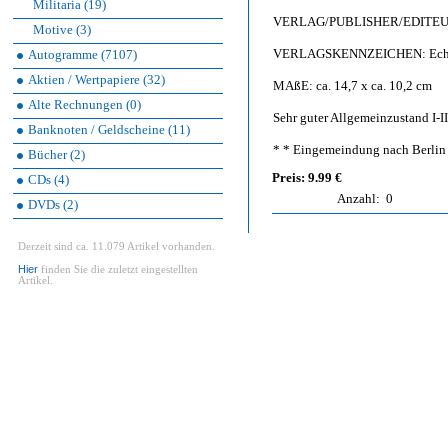
Militaria (19)
VERLAG/PUBLISHER/EDITEUR: G
Motive (3)
VERLAGSKENNZEICHEN: Echte
Autogramme (7107)
Aktien / Wertpapiere (32)
MAßE: ca. 14,7 x ca. 10,2 cm
Alte Rechnungen (0)
Sehr guter Allgemeinzustand I-II
Banknoten / Geldscheine (11)
* * Eingemeindung nach Berlin 
Bücher (2)
Preis: 9.99 €
CDs (4)
Anzahl:
0
DVDs (2)
Derzeit sind ca. 11.079 Artikel vorhanden.
Hier
finden Sie die zuletzt eingestellten
Artikel.