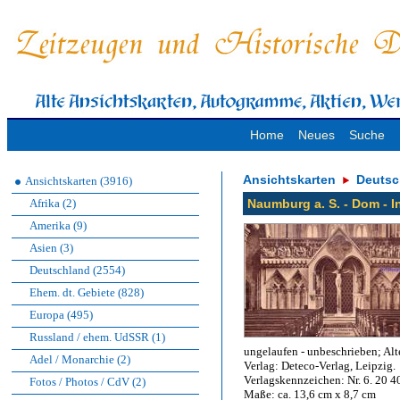
Home
Neues
Suche
Ansichtskarten
Deutsc
Ansichtskarten (3916)
Afrika (2)
Naumburg a. S. - Dom - I
Amerika (9)
Asien (3)
Deutschland (2554)
Ehem. dt. Gebiete (828)
Europa (495)
Russland / ehem. UdSSR (1)
ungelaufen - unbeschrieben; Alte
Adel / Monarchie (2)
Verlag: Deteco-Verlag, Leipzig.
Verlagskennzeichen: Nr. 6. 20 
Fotos / Photos / CdV (2)
Maße: ca. 13,6 cm x 8,7 cm