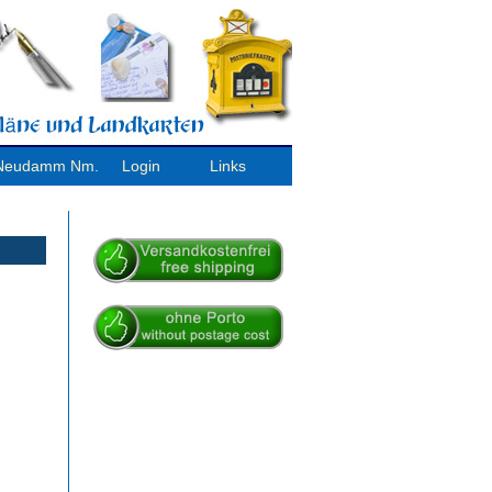
/ Neudamm Nm.
Login
Links