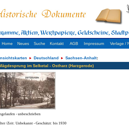
Home
Neues
Suche
Kontakt
AGB
Impressum
Verlage 
nsichtskarten
Deutschland
Sachsen-Anhalt
:
Mägdesprung im Selketal - Ostharz (Harzgerode)
ngelaufen - unbeschrieben
lter /Zeit: Unbekannt - Geschätzt: bis 1930