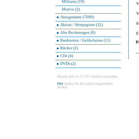
Militaria (19)
V
Motive (3)
V
Autogramme (7099)
M
Aktien / Wertpapiere (32)
Alte Rechnungen (0)
E
Banknoten / Geldscheine (11)
P
Bücher (2)
CDs (4)
DVDs (2)
Derzeit sind ca. 11.071 Artikel vorhanden.
Hier
finden Sie die zuletzt eingestellten
Artikel.