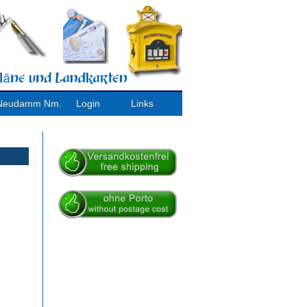
/ Neudamm Nm.
Login
Links