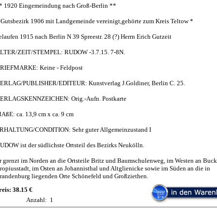
* 1920 Eingemeindung nach Groß-Berlin **
 Gutsbezirk 1906 mit Landgemeinde vereinigt,gehörte zum Kreis Teltow *
elaufen 1915 nach Berlin N 39 Spreestr. 28 (?) Herrn Erich Gutzeit
LTER/ZEIT/STEMPEL: RUDOW -3.7.15. 7-8N.
RIEFMARKE: Keine - Feldpost
ERLAG/PUBLISHER/EDITEUR: Kunstverlag J.Goldiner, Berlin C. 25.
ERLAGSKENNZEICHEN: Orig.-Aufn. Postkarte
AßE: ca. 13,9 cm x ca. 9 cm
RHALTUNG/CONDITION: Sehr guter Allgemeinzustand I
UDOW ist der südlichste Ortsteil des Bezirks Neukölln.
r grenzt im Norden an die Ortsteile Britz und Baumschulenweg, im Westen an Buc
ropiusstadt, im Osten an Johannisthal und Altglienicke sowie im Süden an die in
randenburg liegenden Orte Schönefeld und Großziethen.
reis: 38.15 €
Anzahl:
1