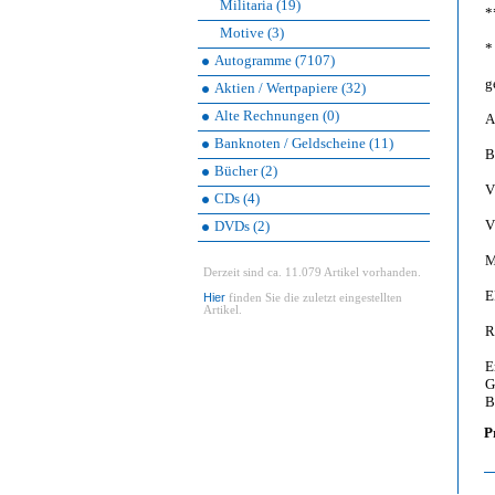
Militaria (19)
*
Motive (3)
*
Autogramme (7107)
g
Aktien / Wertpapiere (32)
Alte Rechnungen (0)
A
Banknoten / Geldscheine (11)
B
Bücher (2)
V
CDs (4)
V
DVDs (2)
M
Derzeit sind ca. 11.079 Artikel vorhanden.
E
Hier
finden Sie die zuletzt eingestellten
Artikel.
R
E
G
B
P