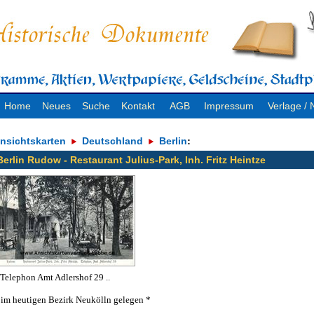
Home
Neues
Suche
Kontakt
AGB
Impressum
Verlage 
nsichtskarten
Deutschland
Berlin
:
Berlin Rudow - Restaurant Julius-Park, Inh. Fritz Heintze
. Telephon Amt Adlershof 29 ..
 im heutigen Bezirk Neukölln gelegen *