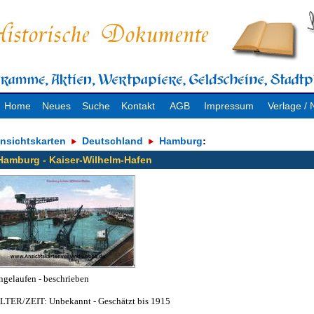
Home
Neues
Suche
Kontakt
AGB
Impressum
Verlage 
nsichtskarten
Deutschland
Hamburg
:
Hamburg - Kaiser-Wilhelm-Hafen
ngelaufen - beschrieben
LTER/ZEIT: Unbekannt - Geschätzt bis 1915