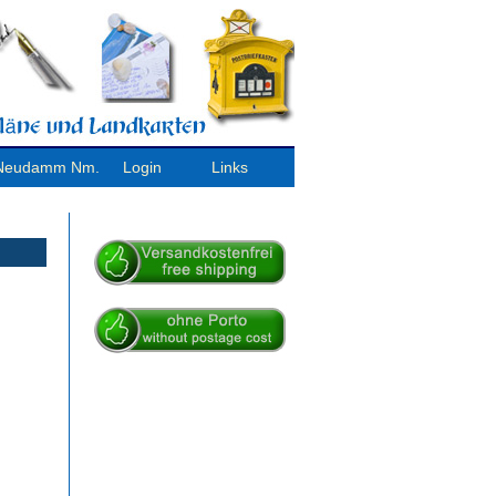
/ Neudamm Nm.
Login
Links