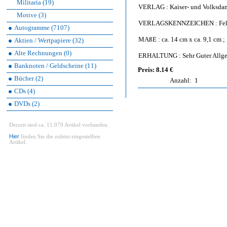
Militaria (19)
VERLAG : Kaiser- und Volksdank
Motive (3)
VERLAGSKENNZEICHEN : Feldp
Autogramme (7107)
MAßE : ca. 14 cm x ca. 9,1 cm ;
Aktien / Wertpapiere (32)
Alte Rechnungen (0)
ERHALTUNG : Sehr Guter Allgem
Banknoten / Geldscheine (11)
Preis: 8.14 €
Bücher (2)
Anzahl:
1
CDs (4)
DVDs (2)
Derzeit sind ca. 11.079 Artikel vorhanden.
Hier
finden Sie die zuletzt eingestellten
Artikel.