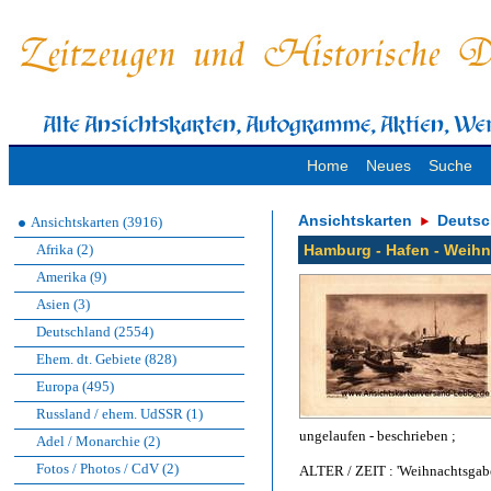
Home
Neues
Suche
Ansichtskarten
Deutsc
Ansichtskarten (3916)
Afrika (2)
Hamburg - Hafen - Weihn
Amerika (9)
Asien (3)
Deutschland (2554)
Ehem. dt. Gebiete (828)
Europa (495)
Russland / ehem. UdSSR (1)
ungelaufen - beschrieben ;
Adel / Monarchie (2)
Fotos / Photos / CdV (2)
ALTER / ZEIT : 'Weihnachtsgabe