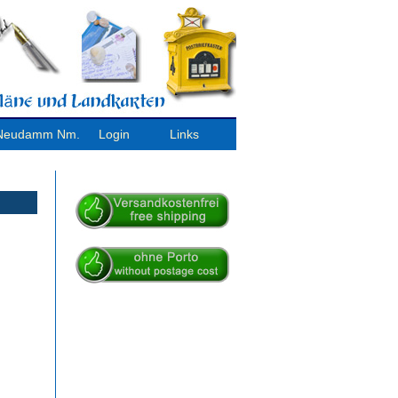
/ Neudamm Nm.
Login
Links