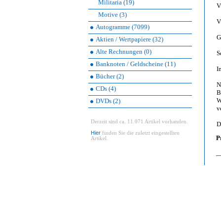
Militaria (19)
V
Motive (3)
V
Autogramme (7099)
G
Aktien / Wertpapiere (32)
Alte Rechnungen (0)
S
Banknoten / Geldscheine (11)
I
Bücher (2)
N
CDs (4)
B
W
DVDs (2)
v
Derzeit sind ca. 11.071 Artikel vorhanden.
D
Hier
finden Sie die zuletzt eingestellten
P
Artikel.