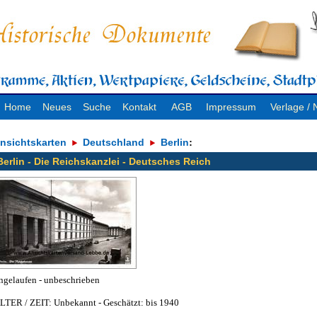
Home
Neues
Suche
Kontakt
AGB
Impressum
Verlage 
nsichtskarten
Deutschland
Berlin
:
Berlin - Die Reichskanzlei - Deutsches Reich
ngelaufen - unbeschrieben
LTER / ZEIT: Unbekannt - Geschätzt: bis 1940