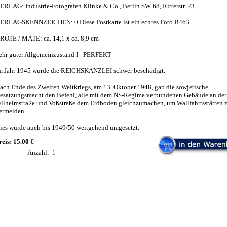
ERLAG: Industrie-Fotografen Klinke & Co., Berlin SW 68, Ritterstr. 23
ERLAGSKENNZEICHEN: 0 Diese Postkarte ist ein echtes Foto B463
RÖßE / MAßE: ca. 14,1 x ca. 8,9 cm
ehr guter Allgemeinzustand I - PERFEKT
m Jahr 1945 wurde die REICHSKANZLEI schwer beschädigt.
ach Ende des Zweiten Weltkriegs, am 13. Oktober 1948, gab die sowjetische
esatzungsmacht den Befehl, alle mit dem NS-Regime verbundenen Gebäude an der
ilhelmstraße und Voßstraße dem Erdboden gleichzumachen, um Wallfahrtsstätten 
ermeiden.
ies wurde auch bis 1949/50 weitgehend umgesetzt.
reis: 15.00 €
Anzahl:
1