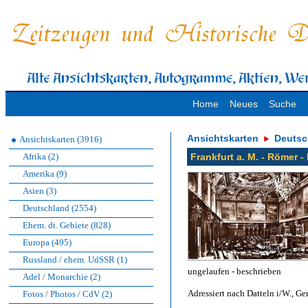
Home
Neues
Suche
Ansichtskarten
Deutsc
Ansichtskarten (3916)
Afrika (2)
Frankfurt a. M. - Römer -
Amerika (9)
Asien (3)
Deutschland (2554)
Ehem. dt. Gebiete (828)
Europa (495)
Russland / ehem. UdSSR (1)
ungelaufen - beschrieben
Adel / Monarchie (2)
Adressiert nach Datteln i/W., Ger
Fotos / Photos / CdV (2)