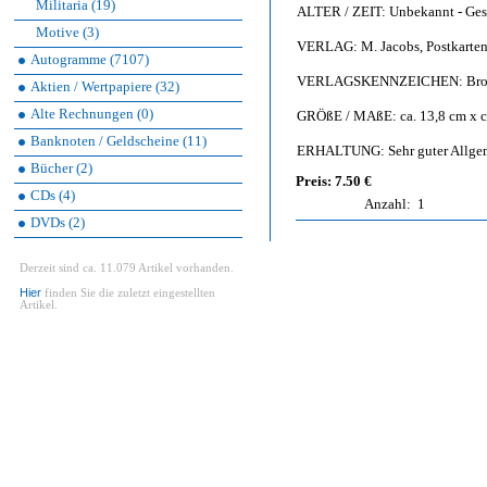
Militaria (19)
ALTER / ZEIT: Unbekannt - Gesc
Motive (3)
VERLAG: M. Jacobs, Postkarten-
Autogramme (7107)
VERLAGSKENNZEICHEN: Bromsil
Aktien / Wertpapiere (32)
Alte Rechnungen (0)
GRÖßE / MAßE: ca. 13,8 cm x c
Banknoten / Geldscheine (11)
ERHALTUNG: Sehr guter Allgem
Bücher (2)
Preis: 7.50 €
CDs (4)
Anzahl:
1
DVDs (2)
Derzeit sind ca. 11.079 Artikel vorhanden.
Hier
finden Sie die zuletzt eingestellten
Artikel.