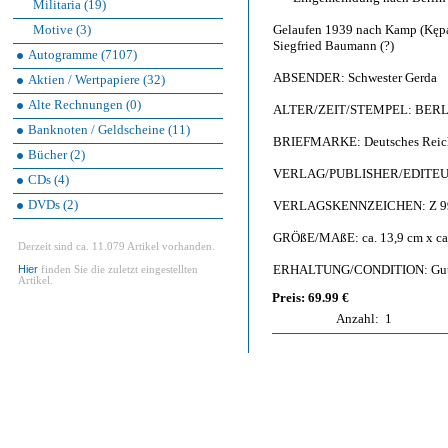
Militaria (19)
Motive (3)
Gelaufen 1939 nach Kamp (Kępa (
Siegfried Baumann (?)
Autogramme (7107)
ABSENDER: Schwester Gerda
Aktien / Wertpapiere (32)
Alte Rechnungen (0)
ALTER/ZEIT/STEMPEL: BERLI
Banknoten / Geldscheine (11)
BRIEFMARKE: Deutsches Reich
Bücher (2)
VERLAG/PUBLISHER/EDITEUR: H
CDs (4)
DVDs (2)
VERLAGSKENNZEICHEN: Z 9
GRÖßE/MAßE: ca. 13,9 cm x ca.
Derzeit sind ca. 11.079 Artikel vorhanden.
ERHALTUNG/CONDITION: Guter A
Hier
finden Sie die zuletzt eingestellten
Artikel.
Preis: 69.99 €
Anzahl:
1