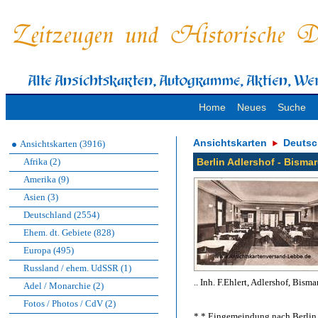
Home
Neues
Suche
Ansichtskarten
Deutsc
Ansichtskarten (3916)
Afrika (2)
Berlin Adlershof - Bismar
Amerika (9)
Asien (3)
Deutschland (2554)
Ehem. dt. Gebiete (828)
Europa (495)
Russland / ehem. UdSSR (1)
.. Inh. F.Ehlert, Adlershof, Bisma
Adel / Monarchie (2)
Fotos / Photos / CdV (2)
* * Eingemeindung nach Berlin 