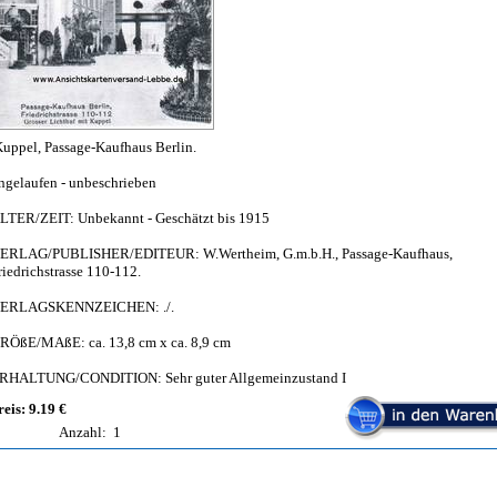
Kuppel, Passage-Kaufhaus Berlin.
ngelaufen - unbeschrieben
LTER/ZEIT: Unbekannt - Geschätzt bis 1915
ERLAG/PUBLISHER/EDITEUR: W.Wertheim, G.m.b.H., Passage-Kaufhaus,
riedrichstrasse 110-112.
ERLAGSKENNZEICHEN: ./.
RÖßE/MAßE: ca. 13,8 cm x ca. 8,9 cm
RHALTUNG/CONDITION: Sehr guter Allgemeinzustand I
reis: 9.19 €
Anzahl:
1