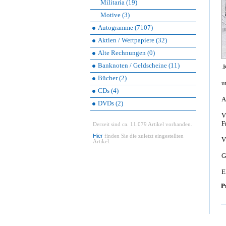
Militaria (19)
Motive (3)
Autogramme (7107)
Aktien / Wertpapiere (32)
Alte Rechnungen (0)
Banknoten / Geldscheine (11)
.
Bücher (2)
u
CDs (4)
A
DVDs (2)
V
F
Derzeit sind ca. 11.079 Artikel vorhanden.
Hier
finden Sie die zuletzt eingestellten
V
Artikel.
G
E
P