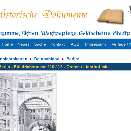
Home
Neues
Suche
Kontakt
AGB
Impressum
Verlage 
nsichtskarten
Deutschland
Berlin
:
Berlin - Friedrichstrasse 110-112 - Grosser Lichthof mit.