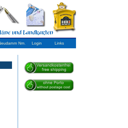
/ Neudamm Nm.
Login
Links