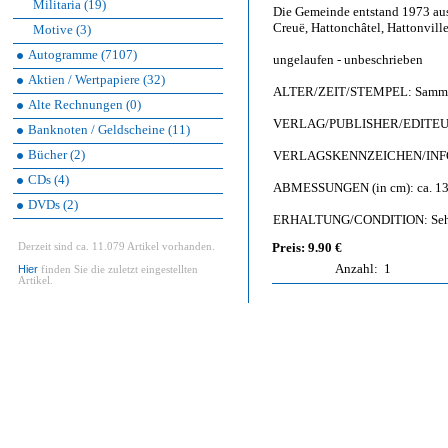
Militaria (19)
Die Gemeinde entstand 1973 aus
Creuë, Hattonchâtel, Hattonvill
Motive (3)
Autogramme (7107)
ungelaufen - unbeschrieben
Aktien / Wertpapiere (32)
ALTER/ZEIT/STEMPEL: Sammlu
Alte Rechnungen (0)
VERLAG/PUBLISHER/EDITEUR: 
Banknoten / Geldscheine (11)
Bücher (2)
VERLAGSKENNZEICHEN/INFO:
CDs (4)
ABMESSUNGEN (in cm): ca. 13,
DVDs (2)
ERHALTUNG/CONDITION: Sehr gu
Preis: 9.90 €
Derzeit sind ca. 11.079 Artikel vorhanden.
Anzahl:
1
Hier
finden Sie die zuletzt eingestellten
Artikel.