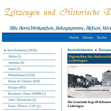
Home
Neues
Suche
Ansichtskarten
Europa
Ansichtskarten (3916)
Afrika (2)
Vigneulles-lès-Hattonchâ
Lothringen
Amerika (9)
Asien (3)
Deutschland (2554)
Ehem. dt. Gebiete (828)
Europa (495)
Russland / ehem. UdSSR (1)
Adel / Monarchie (2)
Die Gemeinde liegt 40 Kilomet
Fotos / Photos / CdV (2)
Lothringen