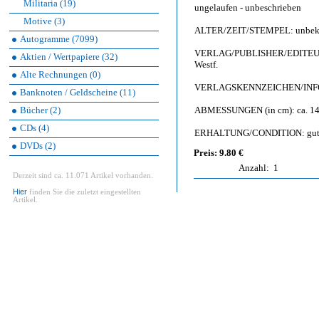
Militaria (19)
ungelaufen - unbeschrieben
Motive (3)
ALTER/ZEIT/STEMPEL: unbekann
Autogramme (7099)
VERLAG/PUBLISHER/EDITEUR: Gr
Aktien / Wertpapiere (32)
Westf.
Alte Rechnungen (0)
VERLAGSKENNZEICHEN/INFO: 1
Banknoten / Geldscheine (11)
Bücher (2)
ABMESSUNGEN (in cm): ca. 14,
CDs (4)
ERHALTUNG/CONDITION: gut bis 
DVDs (2)
Preis: 9.80 €
Anzahl:
1
Derzeit sind ca. 11.071 Artikel vorhanden.
Hier
finden Sie die zuletzt eingestellten
Artikel.