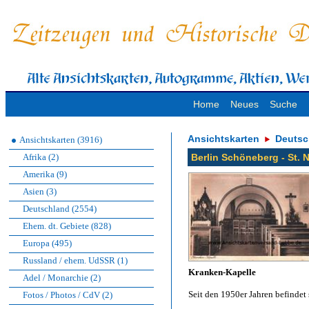
Home
Neues
Suche
Ansichtskarten
Deutsc
Ansichtskarten (3916)
Afrika (2)
Berlin Schöneberg - St.
Amerika (9)
Asien (3)
Deutschland (2554)
Ehem. dt. Gebiete (828)
Europa (495)
Russland / ehem. UdSSR (1)
Kranken-Kapelle
Adel / Monarchie (2)
Seit den 1950er Jahren befindet 
Fotos / Photos / CdV (2)