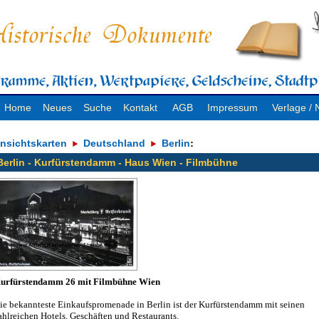
Home
Neues
Suche
Kontakt
AGB
Impressum
Verlage 
nsichtskarten
Deutschland
Berlin
:
Berlin - Kurfürstendamm - Haus Wien - Filmbühne
urfürstendamm 26 mit Filmbühne Wien
ie bekannteste Einkaufspromenade in Berlin ist der Kurfürstendamm mit seinen
ahlreichen Hotels, Geschäften und Restaurants.