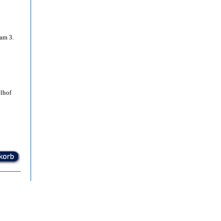
am 3.
lhof