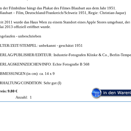
n der Filmbühne hängt das Plakat des Filmes Blaubart aus dem Jahr 1951.
Blaubart – Film, Deutschland/Frankreich/Schweiz 1951, Regie: Christian-Jaque)
eit 2011 wurde das Haus Wien zu einem Standort eines Apple Stores umgebaut, der 
ai 2013 offiziell eröffnet wurde.
ngelaufen - unbeschrieben
LTER/ZEIT/STEMPEL: unbekannt - geschätzt 1951
ERLAG/PUBLISHER/EDITEUR: Industrie-Fotografen Klinke & Co., Berlin-Tempe
ERLAGSKENNZEICHEN/INFO: Echte Fotografie B 568
BMESSUNGEN (in cm): ca. 14 x 9
RHALTUNG/CONDITION: Sehr gut (I)
reis: 9.80 €
Anzahl:
1