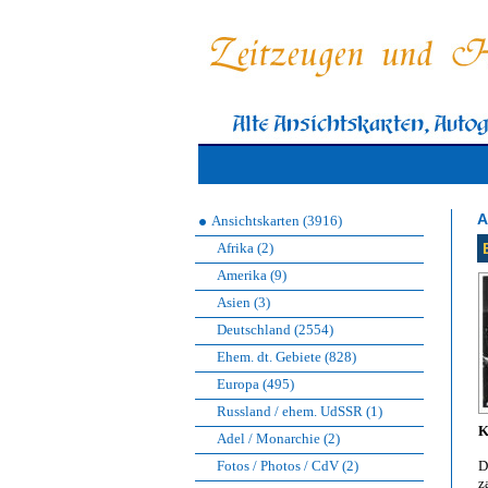
A
Ansichtskarten (3916)
Afrika (2)
Amerika (9)
Asien (3)
Deutschland (2554)
Ehem. dt. Gebiete (828)
Europa (495)
Russland / ehem. UdSSR (1)
K
Adel / Monarchie (2)
Fotos / Photos / CdV (2)
D
z