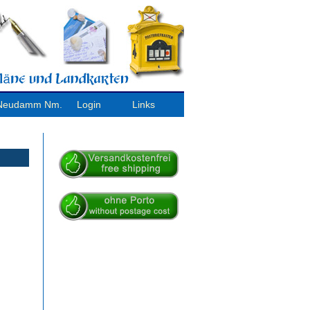
/ Neudamm Nm.
Login
Links