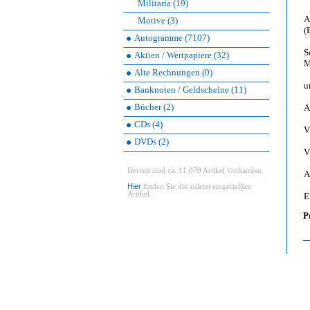
Militaria (19)
A
Motive (3)
(
Autogramme (7107)
S
Aktien / Wertpapiere (32)
M
Alte Rechnungen (0)
u
Banknoten / Geldscheine (11)
Bücher (2)
A
CDs (4)
V
DVDs (2)
V
Derzeit sind ca. 11.079 Artikel vorhanden.
A
Hier
finden Sie die zuletzt eingestellten
Artikel.
E
P