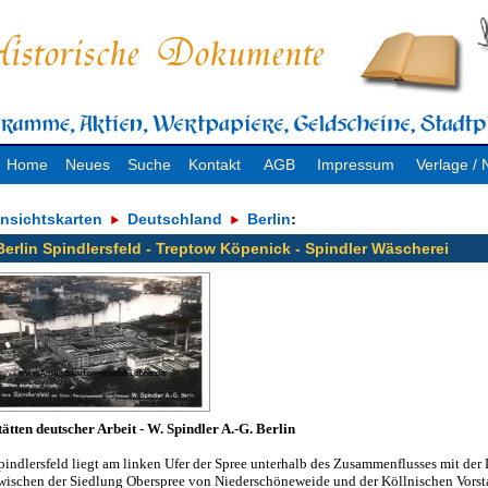
Home
Neues
Suche
Kontakt
AGB
Impressum
Verlage 
nsichtskarten
Deutschland
Berlin
:
Berlin Spindlersfeld - Treptow Köpenick - Spindler Wäscherei
tätten deutscher Arbeit - W. Spindler A.-G. Berlin
pindlersfeld liegt am linken Ufer der Spree unterhalb des Zusammenflusses mit de
wischen der Siedlung Oberspree von Niederschöneweide und der Köllnischen Vorst