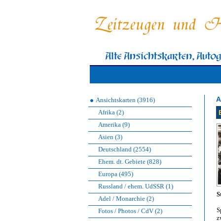
A
Ansichtskarten (3916)
Afrika (2)
Amerika (9)
Asien (3)
Deutschland (2554)
Ehem. dt. Gebiete (828)
Europa (495)
Russland / ehem. UdSSR (1)
S
Adel / Monarchie (2)
S
Fotos / Photos / CdV (2)
z