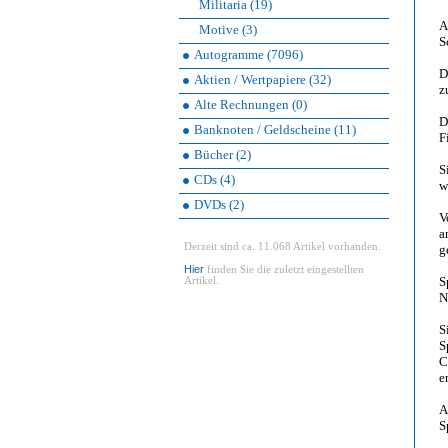
Militaria (19)
A
Motive (3)
S
Autogramme (7096)
D
Aktien / Wertpapiere (32)
z
Alte Rechnungen (0)
D
Banknoten / Geldscheine (11)
F
Bücher (2)
S
CDs (4)
w
DVDs (2)
V
a
Derzeit sind ca. 11.068 Artikel vorhanden.
g
Hier
finden Sie die zuletzt eingestellten
S
Artikel.
N
S
S
C
e
A
S