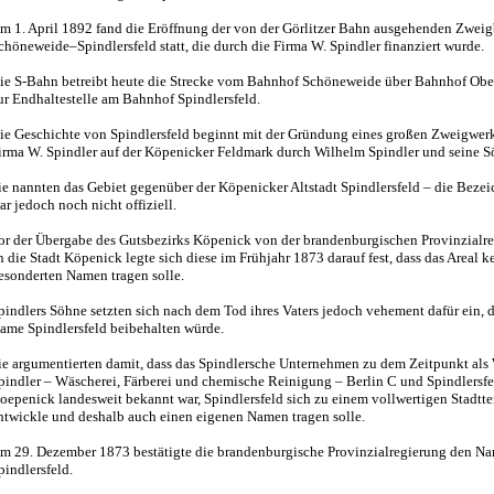
m 1. April 1892 fand die Eröffnung der von der Görlitzer Bahn ausgehenden Zwei
chöneweide–Spindlersfeld statt, die durch die Firma W. Spindler finanziert wurde.
ie S-Bahn betreibt heute die Strecke vom Bahnhof Schöneweide über Bahnhof Obe
ur Endhaltestelle am Bahnhof Spindlersfeld.
ie Geschichte von Spindlersfeld beginnt mit der Gründung eines großen Zweigwerk
irma W. Spindler auf der Köpenicker Feldmark durch Wilhelm Spindler und seine S
ie nannten das Gebiet gegenüber der Köpenicker Altstadt Spindlersfeld – die Beze
ar jedoch noch nicht offiziell.
or der Übergabe des Gutsbezirks Köpenick von der brandenburgischen Provinzialr
n die Stadt Köpenick legte sich diese im Frühjahr 1873 darauf fest, dass das Areal k
esonderten Namen tragen solle.
pindlers Söhne setzten sich nach dem Tod ihres Vaters jedoch vehement dafür ein, d
ame Spindlersfeld beibehalten würde.
ie argumentierten damit, dass das Spindlersche Unternehmen zu dem Zeitpunkt als
pindler – Wäscherei, Färberei und chemische Reinigung – Berlin C und Spindlersfe
oepenick landesweit bekannt war, Spindlersfeld sich zu einem vollwertigen Stadtte
ntwickle und deshalb auch einen eigenen Namen tragen solle.
m 29. Dezember 1873 bestätigte die brandenburgische Provinzialregierung den N
pindlersfeld.