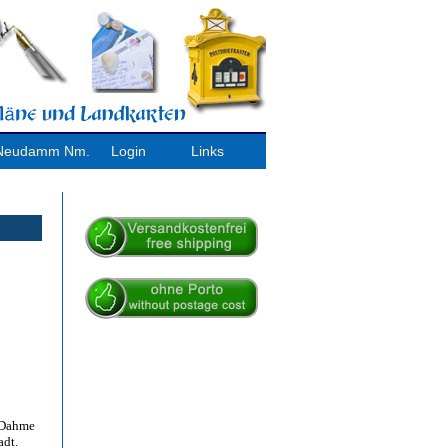
/ Neudamm Nm.
Login
Links
r Dahme
adt.