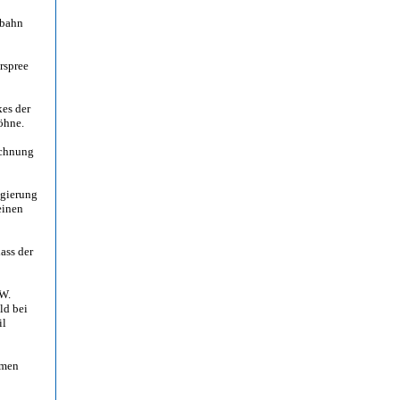
gbahn
rspree
es der
öhne.
ichnung
egierung
einen
ass der
 W.
ld bei
il
amen