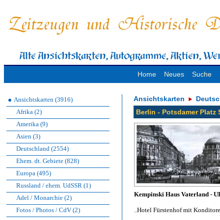
Home
Neues
Suche
Ansichtskarten
Deutsc
Ansichtskarten (3916)
Afrika (2)
Berlin - Potsdamer Platz
Amerika (9)
Asien (3)
Deutschland (2554)
Ehem. dt. Gebiete (828)
Europa (495)
Russland / ehem. UdSSR (1)
Kempinski Haus Vaterland - U
Adel / Monarchie (2)
Fotos / Photos / CdV (2)
..Hotel Fürstenhof mit Konditore