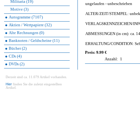
Militaria (19)
ungelaufen - unbeschrieben
Motive (3)
ALTER/ZEIT/STEMPEL: unbekann
Autogramme (7107)
VERLAGSKENNZEICHEN/INFO: 
Aktien / Wertpapiere (32)
Alte Rechnungen (0)
ABMESSUNGEN (in cm): ca. 14,
Banknoten / Geldscheine (11)
ERHALTUNG/CONDITION: Sehr g
Bücher (2)
Preis: 9.99 €
CDs (4)
Anzahl:
1
DVDs (2)
Derzeit sind ca. 11.079 Artikel vorhanden.
Hier
finden Sie die zuletzt eingestellten
Artikel.