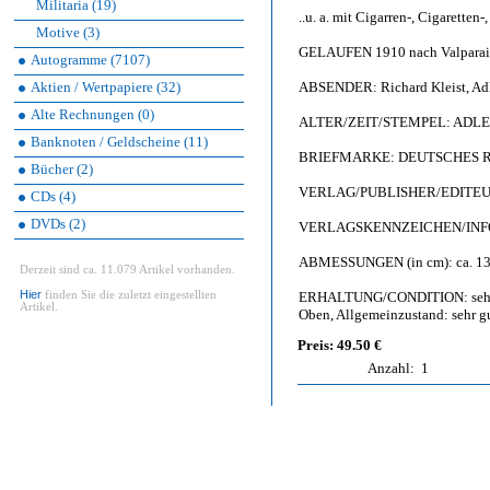
Militaria (19)
..u. a. mit Cigarren-, Cigaretten-
Motive (3)
GELAUFEN 1910 nach Valparaiso
Autogramme (7107)
Aktien / Wertpapiere (32)
ABSENDER: Richard Kleist, Adl
Alte Rechnungen (0)
ALTER/ZEIT/STEMPEL: ADLE
Banknoten / Geldscheine (11)
BRIEFMARKE: DEUTSCHES REIC
Bücher (2)
VERLAG/PUBLISHER/EDITEUR: Ku
CDs (4)
DVDs (2)
VERLAGSKENNZEICHEN/INFO: 
ABMESSUNGEN (in cm): ca. 13,
Derzeit sind ca. 11.079 Artikel vorhanden.
Hier
finden Sie die zuletzt eingestellten
ERHALTUNG/CONDITION: sehr gut
Artikel.
Oben, Allgemeinzustand: sehr g
Preis: 49.50 €
Anzahl:
1