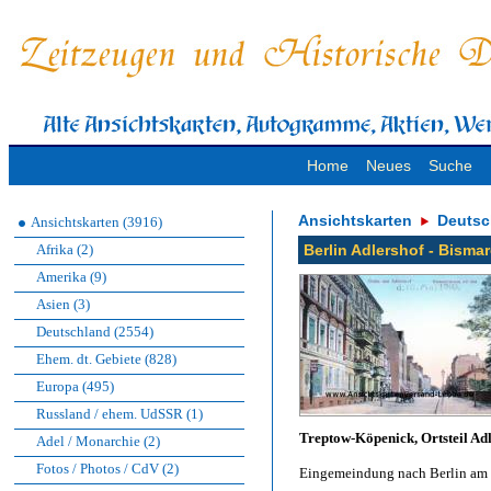
Home
Neues
Suche
Ansichtskarten
Deutsc
Ansichtskarten (3916)
Afrika (2)
Berlin Adlershof - Bisma
Amerika (9)
Asien (3)
Deutschland (2554)
Ehem. dt. Gebiete (828)
Europa (495)
Russland / ehem. UdSSR (1)
Treptow-Köpenick, Ortsteil Ad
Adel / Monarchie (2)
Fotos / Photos / CdV (2)
Eingemeindung nach Berlin am 