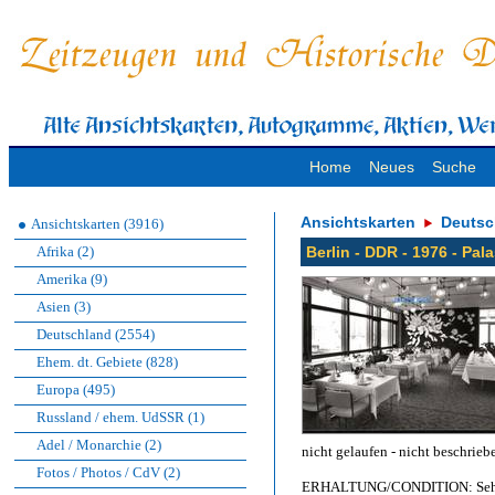
Home
Neues
Suche
Ansichtskarten
Deutsc
Ansichtskarten (3916)
Afrika (2)
Berlin - DDR - 1976 - Pal
Amerika (9)
Asien (3)
Deutschland (2554)
Ehem. dt. Gebiete (828)
Europa (495)
Russland / ehem. UdSSR (1)
Adel / Monarchie (2)
nicht gelaufen - nicht beschrieb
Fotos / Photos / CdV (2)
ERHALTUNG/CONDITION: Sehr