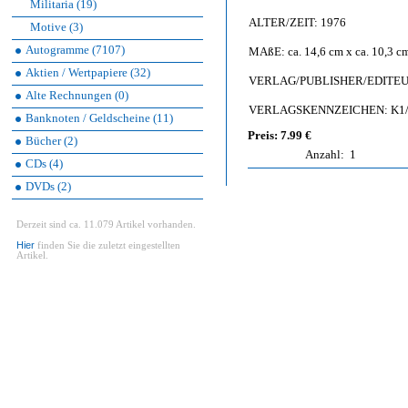
Militaria (19)
ALTER/ZEIT: 1976
Motive (3)
Autogramme (7107)
MAßE: ca. 14,6 cm x ca. 10,3 c
Aktien / Wertpapiere (32)
VERLAG/PUBLISHER/EDITEUR: V
Alte Rechnungen (0)
VERLAGSKENNZEICHEN: K1/76 
Banknoten / Geldscheine (11)
Preis: 7.99 €
Bücher (2)
Anzahl:
1
CDs (4)
DVDs (2)
Derzeit sind ca. 11.079 Artikel vorhanden.
Hier
finden Sie die zuletzt eingestellten
Artikel.