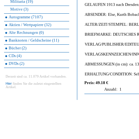
Militaria (19)
GELAUFEN 1913 nach Dresden, 
Motive (3)
ABSENDER: Else, Kurth Bobach 
Autogramme (7107)
ALTER/ZEIT/STEMPEL: BERLI
Aktien / Wertpapiere (32)
Alte Rechnungen (0)
BRIEFMARKE: DEUTSCHES REIC
Banknoten / Geldscheine (11)
VERLAG/PUBLISHER/EDITEUR: Ku
Bücher (2)
VERLAGSKENNZEICHEN/INFO: P
CDs (4)
DVDs (2)
ABMESSUNGEN (in cm): ca. 13,
ERHALTUNG/CONDITION: Sehr 
Derzeit sind ca. 11.079 Artikel vorhanden.
Preis: 49.18 €
Hier
finden Sie die zuletzt eingestellten
Artikel.
Anzahl:
1