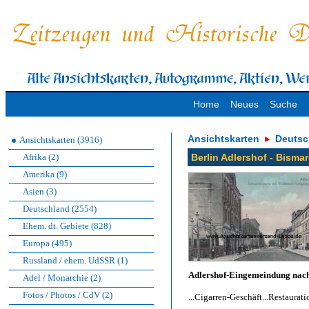
Home
Neues
Suche
Ansichtskarten
Deutsc
Ansichtskarten (3916)
Afrika (2)
Berlin Adlershof - Bisma
Amerika (9)
Asien (3)
Deutschland (2554)
Ehem. dt. Gebiete (828)
Europa (495)
Russland / ehem. UdSSR (1)
Adlershof-Eingemeindung nach
Adel / Monarchie (2)
Fotos / Photos / CdV (2)
...Cigarren-Geschäft...Restaurat