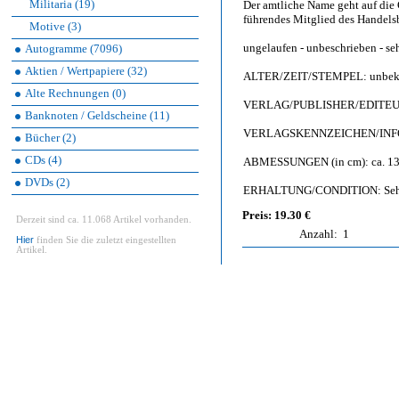
Militaria (19)
Der amtliche Name geht auf die 
führendes Mitglied des Handels
Motive (3)
ungelaufen - unbeschrieben - seh
Autogramme (7096)
Aktien / Wertpapiere (32)
ALTER/ZEIT/STEMPEL: unbeka
Alte Rechnungen (0)
VERLAG/PUBLISHER/EDITEUR: 
Banknoten / Geldscheine (11)
VERLAGSKENNZEICHEN/INFO
Bücher (2)
CDs (4)
ABMESSUNGEN (in cm): ca. 13,
DVDs (2)
ERHALTUNG/CONDITION: Sehr gut
Preis: 19.30 €
Derzeit sind ca. 11.068 Artikel vorhanden.
Anzahl:
1
Hier
finden Sie die zuletzt eingestellten
Artikel.