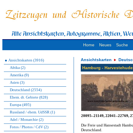
Home
Neues
Suche
Ansichtskarten
Deutsc
Ansichtskarten (3916)
Afrika (2)
Hamburg - Harvestehuder
Amerika (9)
Asien (3)
Deutschland (2554)
Ehem. dt. Gebiete (828)
Europa (495)
Russland / ehem. UdSSR (1)
20095–21149, 22041–22769, 
Adel / Monarchie (2)
Die Freie und Hansestadt Hambur
Fotos / Photos / CdV (2)
Deutschland.