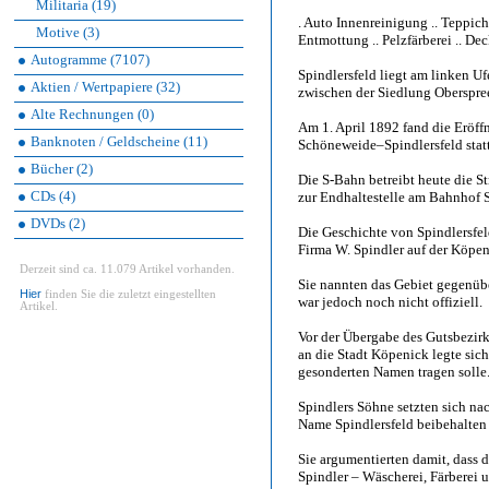
Militaria (19)
. Auto Innenreinigung .. Teppich
Motive (3)
Entmottung .. Pelzfärberei .. De
Autogramme (7107)
Spindlersfeld liegt am linken U
Aktien / Wertpapiere (32)
zwischen der Siedlung Oberspre
Alte Rechnungen (0)
Am 1. April 1892 fand die Eröf
Banknoten / Geldscheine (11)
Schöneweide–Spindlersfeld statt,
Bücher (2)
Die S-Bahn betreibt heute die 
CDs (4)
zur Endhaltestelle am Bahnhof S
DVDs (2)
Die Geschichte von Spindlersfe
Firma W. Spindler auf der Köpe
Derzeit sind ca. 11.079 Artikel vorhanden.
Sie nannten das Gebiet gegenübe
Hier
finden Sie die zuletzt eingestellten
war jedoch noch nicht offiziell.
Artikel.
Vor der Übergabe des Gutsbezir
an die Stadt Köpenick legte sich
gesonderten Namen tragen solle
Spindlers Söhne setzten sich na
Name Spindlersfeld beibehalten
Sie argumentierten damit, dass
Spindler – Wäscherei, Färberei 