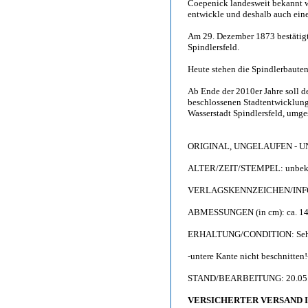
Coepenick landesweit bekannt wa
entwickle und deshalb auch ein
Am 29. Dezember 1873 bestätigt
Spindlersfeld.
Heute stehen die Spindlerbaute
Ab Ende der 2010er Jahre soll d
beschlossenen Stadtentwicklung
Wasserstadt Spindlersfeld, umge
ORIGINAL, UNGELAUFEN - 
ALTER/ZEIT/STEMPEL: unbekann
VERLAGSKENNZEICHEN/INF
ABMESSUNGEN (in cm): ca. 14,
ERHALTUNG/CONDITION: Sehr gu
-untere Kante nicht beschnitten!
STAND/BEARBEITUNG: 20.05
VERSICHERTER VERSAND IS