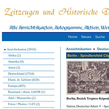
Home
Neues
Suche
Ansichtskarten
Deutsc
Ansichtskarten (3916)
Afrika (2)
Berlin - Spindlersfeld C
Amerika (9)
Asien (3)
Deutschland (2554)
Ehem. dt. Gebiete (828)
Europa (495)
Russland / ehem. UdSSR (1)
Adel / Monarchie (2)
Berlin, Bezirk Treptow-Köpen
Fotos / Photos / CdV (2)
Stätten Deutscher Arbeit V - Sp