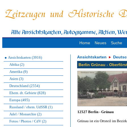
Home
Neues
Suche
Ansichtskarten
Deutsc
Ansichtskarten (3916)
Afrika (2)
Berlin Grünau - Oberförs
Amerika (9)
Asien (3)
Deutschland (2554)
Ehem. dt. Gebiete (828)
Europa (495)
Russland / ehem. UdSSR (1)
12527 Berlin - Grünau
Adel / Monarchie (2)
Grünau ist ein Ortsteil im Bezi
Fotos / Photos / CdV (2)