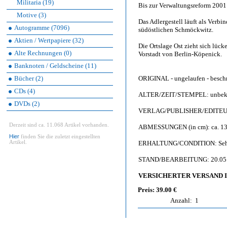
Militaria (19)
Bis zur Verwaltungsreform 2001 
Motive (3)
Das Adlergestell läuft als Verb
Autogramme (7096)
südöstlichen Schmöckwitz.
Aktien / Wertpapiere (32)
Die Ortslage Ost zieht sich lüc
Alte Rechnungen (0)
Vorstadt von Berlin-Köpenick.
Banknoten / Geldscheine (11)
Bücher (2)
ORIGINAL - ungelaufen - besch
CDs (4)
ALTER/ZEIT/STEMPEL: unbeka
DVDs (2)
VERLAG/PUBLISHER/EDITEUR: 
Derzeit sind ca. 11.068 Artikel vorhanden.
ABMESSUNGEN (in cm): ca. 13,
Hier
finden Sie die zuletzt eingestellten
Artikel.
ERHALTUNG/CONDITION: Sehr gu
STAND/BEARBEITUNG: 20.05
VERSICHERTER VERSAND IS
Preis: 39.00 €
Anzahl:
1