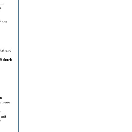
 am
.
schen
itzt und
ff durch
zu
er neue
r
 mit
d.