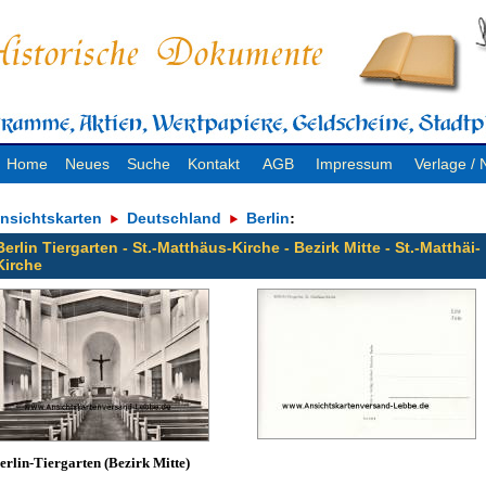
Home
Neues
Suche
Kontakt
AGB
Impressum
Verlage 
nsichtskarten
Deutschland
Berlin
:
Berlin Tiergarten - St.-Matthäus-Kirche - Bezirk Mitte - St.-Matthäi-
Kirche
erlin-Tiergarten (Bezirk Mitte)