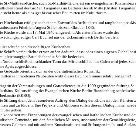
ie St.-Matthäus-Kirche, auch St.-Matthäi-Kirche, ist ein evangelischer Kirchenbau
üdlichen Rand des Großen Tiergartens im Berliner Bezirk Mitte (Ortsteil Tiergarten)
ie steht heute als einziger historischer Bau mitten im Kulturforum.
er Kirchenbau erfolgte nach einem Entwurf des Architekten und ranghohen preußi
aubeamten Friedrich August Stüler bis zum Oktober 1845.
ie Kirche wurde am 17. Mai 1846 eingeweiht. Als erster Pfarrer wurde der
rweckungsprediger Carl Büchsel aus der Uckermark nach Berlin berufen.
tüler schuf einen dreischiffigen Kirchenbau.
ie Schiffe verdeutlichte er von außen dadurch, dass jedes einen eigenen Giebel bes
rei gleichrangige Satteldächer die Schiffe bedecken.
m Norden schließt ein schlanker Turm das Mittelschiff ab. Im Süden wird jedes Schi
ine Apsis abgeschlossen.
as Gebäude orientiert sich an der oberitalienischen Romanik.
nmitten sehr moderner Neubauten wirkt dieser Bau noch immer relativ zeitgemäß.
rägerin der Veranstaltungen und Gottesdienste ist die 1999 gegründete Stiftung St.
atthäus, Kulturstiftung der Evangelischen Kirche Berlin-Brandenburg-schlesische
berlausitz (EKBO).
ie Stiftung dient dem besonderen Auftrag, den Dialog der Kirche mit den Künsten 
ühren und zu fördern. Ihre Projekte und Aktionen sollen diesem Dialog immer wied
mpulse geben.
ie kooperiert mit Einrichtungen der evangelischen und katholischen Kirche und de
üdischen Gemeinde, mit den Staatlichen Museen, insbesondere der Gemäldegalerie,
rivaten Galerien und mit anderen Kunstinstituten und Stiftungen im In- und Auslan