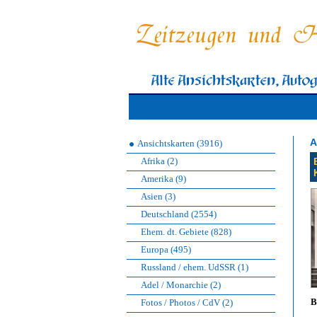
A
Ansichtskarten (3916)
Afrika (2)
Amerika (9)
Asien (3)
Deutschland (2554)
Ehem. dt. Gebiete (828)
Europa (495)
Russland / ehem. UdSSR (1)
Adel / Monarchie (2)
B
Fotos / Photos / CdV (2)