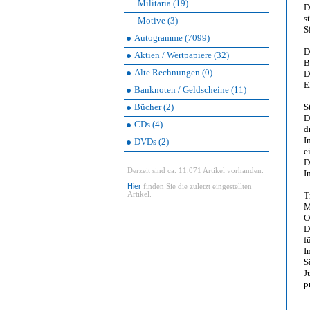
Militaria (19)
D
s
Motive (3)
S
Autogramme (7099)
D
Aktien / Wertpapiere (32)
B
Alte Rechnungen (0)
D
E
Banknoten / Geldscheine (11)
Bücher (2)
S
D
CDs (4)
d
I
DVDs (2)
e
D
Derzeit sind ca. 11.071 Artikel vorhanden.
I
Hier
finden Sie die zuletzt eingestellten
Artikel.
T
M
O
D
f
I
S
J
p