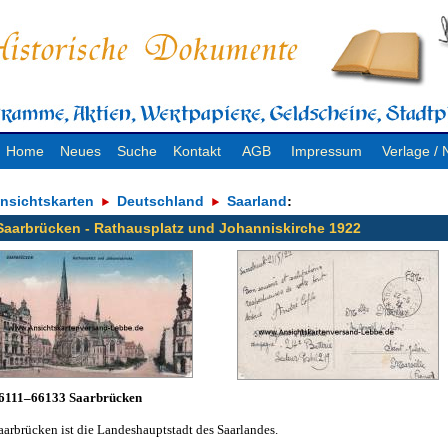
Home
Neues
Suche
Kontakt
AGB
Impressum
Verlage 
nsichtskarten
Deutschland
Saarland
:
Saarbrücken - Rathausplatz und Johanniskirche 1922
6111–66133 Saarbrücken
aarbrücken ist die Landeshauptstadt des Saarlandes.