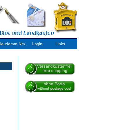
/ Neudamm Nm.
Login
Links