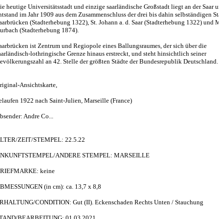
ie heutige Universitätsstadt und einzige saarländische Großstadt liegt an der Saar 
ntstand im Jahr 1909 aus dem Zusammenschluss der drei bis dahin selbständigen St
aarbrücken (Stadterhebung 1322), St. Johann a. d. Saar (Stadterhebung 1322) und M
urbach (Stadterhebung 1874).
aarbrücken ist Zentrum und Regiopole eines Ballungsraumes, der sich über die
aarländisch-lothringische Grenze hinaus erstreckt, und steht hinsichtlich seiner
evölkerungszahl an 42. Stelle der größten Städte der Bundesrepublik Deutschland.
riginal-Ansichtskarte,
elaufen 1922 nach Saint-Julien, Marseille (France)
bsender: Andre Co...
LTER/ZEIT/STEMPEL: 22.5.22
NKUNFTSTEMPEL/ANDERE STEMPEL: MARSEILLE
RIEFMARKE: keine
BMESSUNGEN (in cm): ca. 13,7 x 8,8
RHALTUNG/CONDITION: Gut (II). Eckenschaden Rechts Unten / Stauchung
TAND/BEARBEITUNG: 01.03.2021