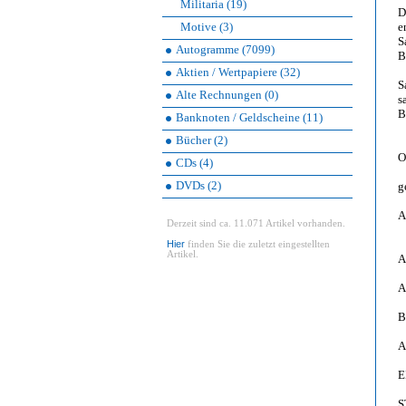
Militaria (19)
D
Motive (3)
e
S
Autogramme (7099)
B
Aktien / Wertpapiere (32)
S
Alte Rechnungen (0)
s
B
Banknoten / Geldscheine (11)
Bücher (2)
O
CDs (4)
DVDs (2)
g
A
Derzeit sind ca. 11.071 Artikel vorhanden.
Hier
finden Sie die zuletzt eingestellten
Artikel.
A
A
B
A
E
S