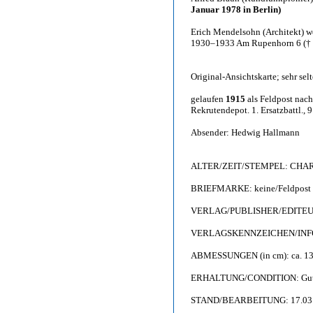
Januar 1978 in Berlin)
Erich Mendelsohn (Architekt)
1930–1933 Am Rupenhorn 6 († 15
Original-Ansichtskarte; sehr sel
gelaufen
1915
als Feldpost nach
Rekrutendepot. 1. Ersatzbattl., 9
Absender: Hedwig Hallmann
ALTER/ZEIT/STEMPEL: CHA
BRIEFMARKE: keine/Feldpost
VERLAG/PUBLISHER/EDITEUR: K
VERLAGSKENNZEICHEN/INFO: 
ABMESSUNGEN (in cm): ca. 13,
ERHALTUNG/CONDITION: Gut (II
STAND/BEARBEITUNG: 17.03