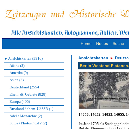
Home
Neues
Suche
Ansichtskarten
Deutsc
Ansichtskarten (3916)
Afrika (2)
Berlin Westend Platanen
Amerika (9)
Asien (3)
Deutschland (2554)
Ehem. dt. Gebiete (828)
Europa (495)
Russland / ehem. UdSSR (1)
14050, 14052, 14053, 14055, 1
Adel / Monarchie (2)
Fotos / Photos / CdV (2)
Im Jahr 1705 als Stadt gegründe
Bei der Eingemeindung 1920 nac