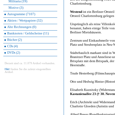
Militaria (19)
Charlottenburg.
Motive (3)
Westend
ist ein Berliner Ortste
Autogramme (7107)
Ortsteil Charlottenburg gelegen 
Aktien / Wertpapiere (32)
Ursprünglich als reine Villenk
Alte Rechnungen (0)
benannt, haben einige Teile von
Berliner Mietshäusern.
Banknoten / Geldscheine (11)
Bücher (2)
Zentrum und Einkaufsmeile von 
Platz und Steubenplatz in Neu-
CDs (4)
DVDs (2)
Städtebaulich markant sind in We
Branitzer Platz und Anneliese-u
Brixplatz mit dem Brixpark, der 
Derzeit sind ca. 11.079 Artikel vorhanden.
Heerstraße.
Hier
finden Sie die zuletzt eingestellten
Artikel.
Trude Hesterberg (Filmschauspie
Otto und Hedwig Hintze (Histo
Elisabeth Kuznitzky (Widerstan
Kastanienallee 23 († 30. Novem
Erich (Architekt und Widerstan
Charlotte Gloeden (Juristin un
Alfred Braun (Rundfunkpionier