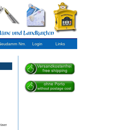
/ Neudamm Nm.
Login
Links
einer