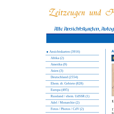
A
Ansichtskarten (3916)
Afrika (2)
Amerika (9)
Asien (3)
Deutschland (2554)
Ehem. dt. Gebiete (828)
Europa (495)
Russland / ehem. UdSSR (1)
1
Adel / Monarchie (2)
Fotos / Photos / CdV (2)
1
F