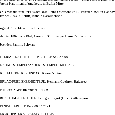
ebte in Karolinenhof und heute in Berlin Mitte.
er Fernsehunterhalter aus der DDR Heinz Quermann (* 10. Februar 1921 in Hannov
ktober 2003 in Berlin) lebte in Karolinenhof.
riginal-Ansichtskarte; sehr selten
elaufen 1899 nach Kiel, Annenstr. 60 1 Treppe, Herrn Carl Schulze
bsender: Familie Schwarz
LTER/ZEIT/STEMPEL: ... KR. TELTOW 22.5.99
NKUNFTSTEMPEL/ANDERE STEMPEL: KIEL 23.5.99
RIEFMARKE: REICHSPOST, Krone, 5 Pfennig
ERLAG/PUBLISHER/EDITEUR: Hermann Gueffroy, Halensee
BMESSUNGEN (in cm): ca. 14 x 9
RHALTUNG/CONDITION: Sehr gut bis gut (I bis II). Altersspuren
TAND/BEARBEITUNG: 09.04.2021
ERSICHERTER VERSAND INKLUSIV