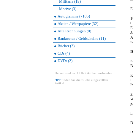
Militaria (19)
Motive (3)
E
Autogramme (7105)
1
C
Aktien / Wertpapiere (32)
E
Alte Rechnungen (0)
J
A
Banknoten / Geldscheine (11)
S
Bücher (2)
D
CDs (4)
DVDs (2)
K
B
Derzeit sind ca. 11.077 Artikel vorhanden.
K
L
Hier
finden Sie die zuletzt eingestellten
Artikel.
I
Z
W
g
I
D
D