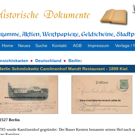
Home
Neues
Suche
Kontakt
AGB
Impressum
Verlage 
nsichtskarten
Deutschland
Berlin
:
Berlin Schmöckwitz Carolinenhof Mandt Restaurant - 1899 Kiel
2527 Berlin
785 wurde Karolinenhof gegründet: Der Bauer Kersten benannte seinen Hof nach s
rau Karoline.