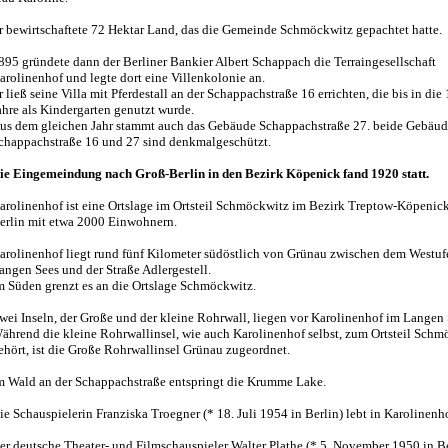
r bewirtschaftete 72 Hektar Land, das die Gemeinde Schmöckwitz gepachtet hatte.
895 gründete dann der Berliner Bankier Albert Schappach die Terraingesellschaft
arolinenhof und legte dort eine Villenkolonie an.
r ließ seine Villa mit Pferdestall an der Schappachstraße 16 errichten, die bis in die
ahre als Kindergarten genutzt wurde.
us dem gleichen Jahr stammt auch das Gebäude Schappachstraße 27. beide Gebäud
chappachstraße 16 und 27 sind denkmalgeschützt.
ie Eingemeindung nach Groß-Berlin in den Bezirk Köpenick fand 1920 statt.
arolinenhof ist eine Ortslage im Ortsteil Schmöckwitz im Bezirk Treptow-Köpenick
erlin mit etwa 2000 Einwohnern.
arolinenhof liegt rund fünf Kilometer südöstlich von Grünau zwischen dem Westuf
angen Sees und der Straße Adlergestell.
m Süden grenzt es an die Ortslage Schmöckwitz.
wei Inseln, der Große und der kleine Rohrwall, liegen vor Karolinenhof im Langen 
ährend die kleine Rohrwallinsel, wie auch Karolinenhof selbst, zum Ortsteil Schm
ehört, ist die Große Rohrwallinsel Grünau zugeordnet.
m Wald an der Schappachstraße entspringt die Krumme Lake.
ie Schauspielerin Franziska Troegner (* 18. Juli 1954 in Berlin) lebt in Karolinenh
er deutsche Theater- und Filmschauspieler Walter Plathe (* 5. November 1950 in Be