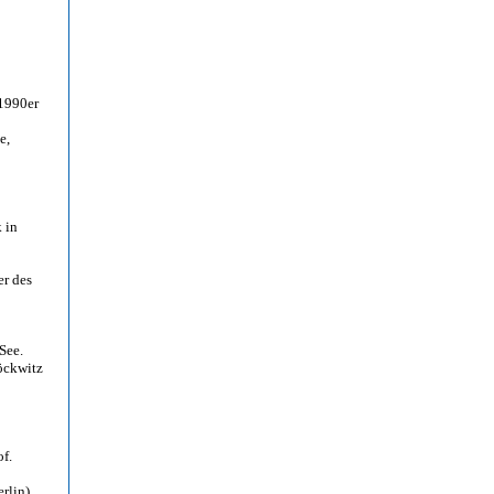
 1990er
e,
 in
er des
See.
öckwitz
of.
rlin)